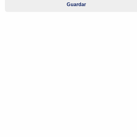
Guardar
Las pilas estándar de uso doméstico contienen
sustancias nocivas y peligrosas para el
medioambiente, como plomo, mercurio o cadmio. Por