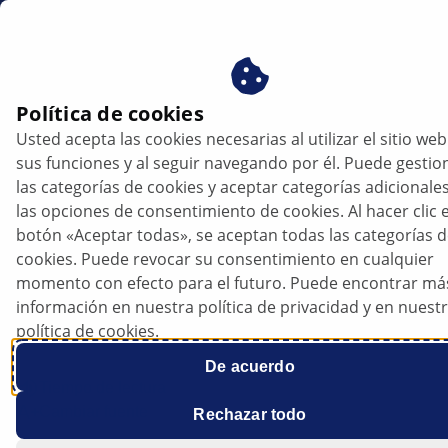
es
Política de cookies
Usted acepta las cookies necesarias al utilizar el sitio web
MEDIO AMBIENTE
sus funciones y al seguir navegando por él. Puede gestio
las categorías de cookies y aceptar categorías adicionale
las opciones de consentimiento de cookies. Al hacer clic e
botón «Aceptar todas», se aceptan todas las categorías 
¿Qué pasa con las baterías de iones de
cookies. Puede revocar su consentimiento en cualquier
litio usadas de los coches eléctricos?
momento con efecto para el futuro. Puede encontrar má
información en nuestra política de privacidad y en nuest
política de cookies.
De acuerdo
Tiempo de lectura
Cambiar fuente
Rechazar todo