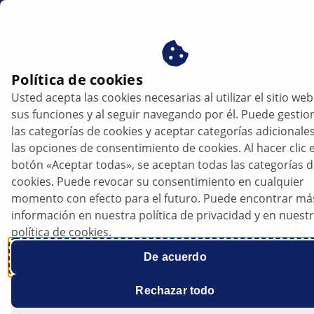
es
Política de cookies
Usted acepta las cookies necesarias al utilizar el sitio web
sus funciones y al seguir navegando por él. Puede gestio
las categorías de cookies y aceptar categorías adicionale
las opciones de consentimiento de cookies. Al hacer clic e
botón «Aceptar todas», se aceptan todas las categorías 
cookies. Puede revocar su consentimiento en cualquier
Ford Focus - Diversos fallos electrónicos
momento con efecto para el futuro. Puede encontrar má
información en nuestra política de privacidad y en nuest
política de cookies.
Hoja de datos
De acuerdo
Fabricante
Ford
Rechazar todo
Modelo de vehículo
Focus