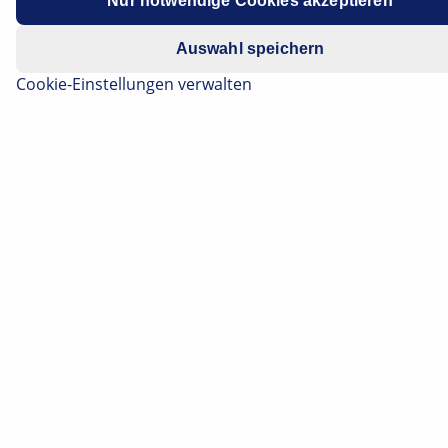
Nur notwendige Cookies akzeptieren
Datenschutzhinweis
.
Auswahl speichern
Cookie-Einstellungen verwalten
Wir kennen Software-Updates von unseren
Smartphones. Auch moderne Pkw werden längst so
„auf Stand“ gehalten. Die Digitalisierung eröffnet
unzählige neue Möglichkeiten.