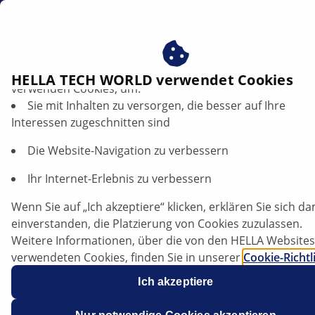
DE
Software updates
Profitieren Sie von der Zustimmung zu unseren Cookies ‒
HELLA TECH WORLD verwendet Cookies
verwenden Cookies, um:
Sie mit Inhalten zu versorgen, die besser auf Ihre
TRENDS
Interessen zugeschnitten sind
Die Website-Navigation zu verbessern
Software-Updates: Stets auf aktuellem
Ihr Internet-Erlebnis zu verbessern
Stand
Wenn Sie auf „Ich akzeptiere“ klicken, erklären Sie sich da
einverstanden, die Platzierung von Cookies zuzulassen.
Artikel anhören
Weitere Informationen, über die von den HELLA Websites
Schriftgröße ändern
verwendeten Cookies, finden Sie in unserer
Cookie-Richtl
Unsere Cookies enthalten keine persönlichen
Ich akzeptiere
Informationen.
Weitere Informationen finden Sie in unserem