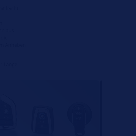
t leicht
en
en aus
 die
eim Anheben
r Länge.