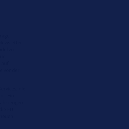
rage
Newsletter
ndel zu
eue
 auf
e vor der
ervices, die
n. „Ein
ofahrzeugen
die EU-
 neuen
r