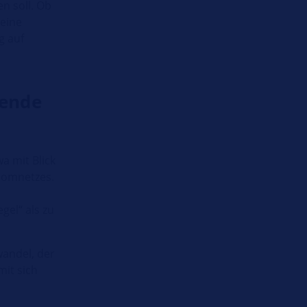
n soll. Ob
 eine
g auf
wende
a mit Blick
tromnetzes.
gel“ als zu
wandel, der
it sich