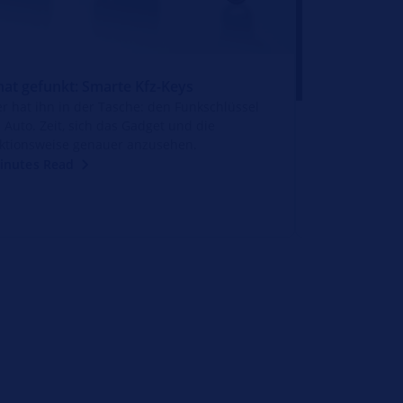
hat gefunkt: Smarte Kfz-Keys
er hat ihn in der Tasche: den Funkschlüssel
s Auto. Zeit, sich das Gadget und die
Er ist da: Ju
ktionsweise genauer anzusehen.
Moderne LED-Te
inutes Read
Positionslicht,
Zusatzscheinwe
5 Minutes Rea