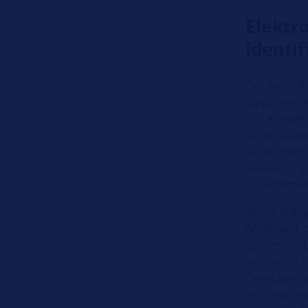
Elektr
identi
Der europäi
Equipment A
EGEA inside
unterstütze
Arbeitsgrupp
Ausrüstung,
EU-Kommiss
Einige drän
Arbeit an H
großes Prob
viel mehr U
Gesetzgebun
Fahrzeughe