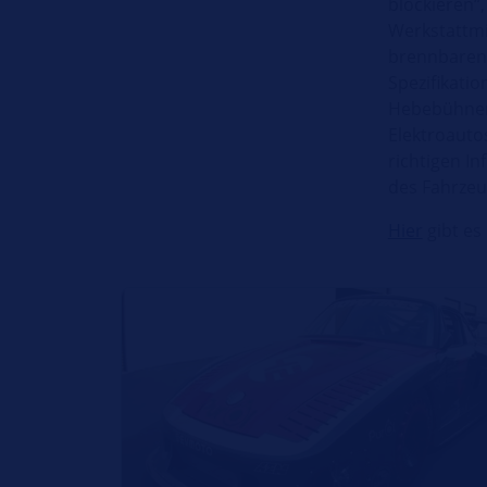
blockieren“
Werkstattmi
brennbaren 
Spezifikati
Hebebühnen
Elektroauto
richtigen I
des Fahrzeu
Hier
gibt es