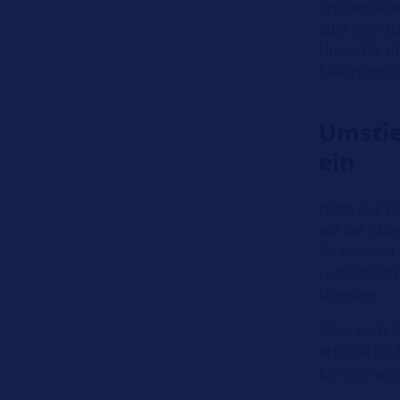
synthetische
aber jetzt 
Hintertür o
Elektromobil
Umstie
ein
Nicht nur be
auf die Lade
So kritisie
Ladeinfrast
langsam.
Aber auch f
erhebliche 
bringen wir