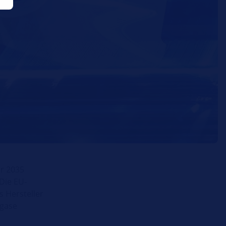
hr 2035
Die EU-
 Hersteller
agase