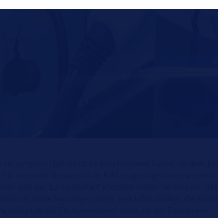
r vergangenen Jahres ist es beschlossene Sache: Ab dem Ja
er EU nur noch klimaneutrale Fahrzeuge zugelassen werden! 
atten und das Europäische Parlament haben vereinbart, dass
eitpunkt keine Neuwagen mehr verkaufen dürfen, die Klim
Aktuell prüft die EU-Kommission noch, ob der Einsatz von