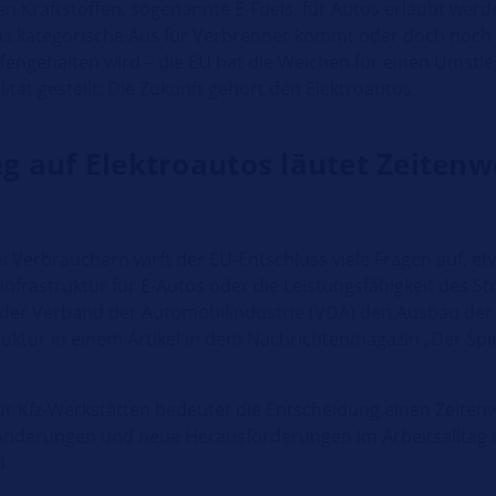
n Kraftstoffen, sogenannte E-Fuels, für Autos erlaubt werde
das kategorische Aus für Verbrenner kommt oder doch noch
ffengehalten wird – die EU hat die Weichen für einen Umstie
ität gestellt: Die Zukunft gehört den Elektroautos.
g auf Elektroautos läutet Zeiten
i Verbrauchern wirft der EU-Entschluss viele Fragen auf, etw
infrastruktur für E-Autos oder die Leistungsfähigkeit des S
rt der Verband der Automobilindustrie (VDA) den Ausbau der
ruktur in einem Artikel in dem Nachrichtenmagazin „Der Spie
ür Kfz-Werkstätten bedeutet die Entscheidung einen Zeiten
Änderungen und neue Herausforderungen im Arbeitsalltag m
d.