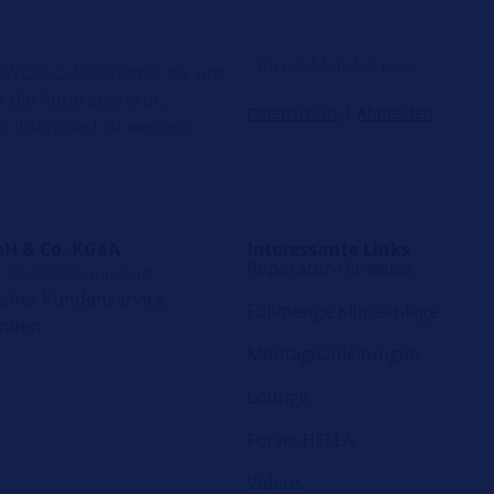
H WORLD Newsletter an, um
r die Autoreparatur,
Datenschutz
|
Abmelden
 informiert zu werden.
H & Co. KGaA
Interessante Links
Reparatur-Hinweise
. 75, 59552 Lippstadt
scher Kundenservice
Füllmenge Klimaanlage
enden
Montageanleitungen
Lounge
Forvia HELLA
Videos