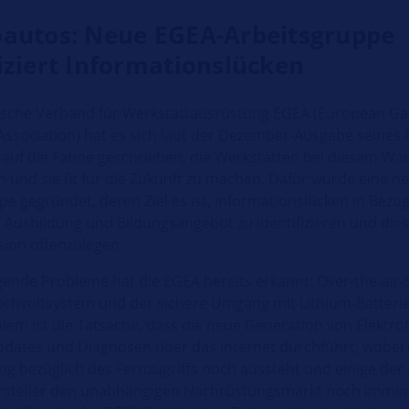
oautos: Neue EGEA-Arbeitsgruppe
fiziert Informationslücken
sche Verband für Werkstattausrüstung EGEA (European Ga
ssociation) hat es sich laut der Dezember-Ausgabe seines 
 auf die Fahne geschrieben, die Werkstätten bei diesem Wa
n und sie fit für die Zukunft zu machen. Dafür wurde eine n
e gegründet, deren Ziel es ist, Informationslücken in Bezug
 Ausbildung und Bildungsangebot zu identifizieren und dies
ion offenzulegen.
gende Probleme hat die EGEA bereits erkannt: Over-the-air-S
ochvoltsystem und der sichere Umgang mit Lithium-Batterie
lem ist die Tatsache, dass die neue Generation von Elektr
pdates und Diagnosen über das Internet durchführt, wobei 
g bezüglich des Fernzugriffs noch aussteht und einige der
rsteller den unabhängigen Nachrüstungsmarkt noch imme