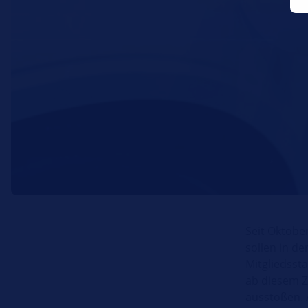
Seit Oktobe
sollen in d
Mitgliedsst
ab diesem Z
ausstoßen. 