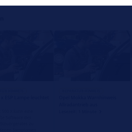
en
TUR HINWEIS
REPARATUR HINWEIS
0 x ESP Lampe leuchtet
Opel Mokka Warnhinweis
Allradantrieb aus
t 500 X kann eine
Lesezeit: 1 Minute
fte Software des
Steuergerätes zu
edenen Symptomen