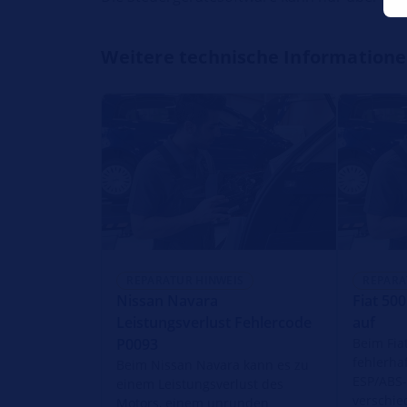
Weitere technische Information
REPARATUR HINWEIS
REPARA
Nissan Navara
Fiat 50
Leistungsverlust Fehlercode
auf
P0093
Beim Fia
fehlerha
Beim Nissan Navara kann es zu
ESP/ABS-
einem Leistungsverlust des
verschi
Motors, einem unrunden