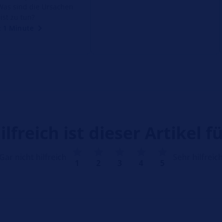
Was sind die Ursachen
ist zu tun?
: 1 Minute
ilfreich ist dieser Artikel fü
Gar nicht hilfreich
Sehr hilfreic
1
2
3
4
5