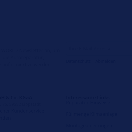
H WORLD Newsletter an, um
r die Autoreparatur,
Datenschutz
|
Abmelden
 informiert zu werden.
H & Co. KGaA
Interessante Links
Reparatur-Hinweise
. 75, 59552 Lippstadt
scher Kundenservice
Füllmenge Klimaanlage
enden
Montageanleitungen