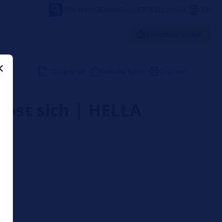
FORVIA
VIDEOS
NEWSLETTER
LOUNGE
DE
Ersatzteil finden
Download
Website teilen
Drucken
löst sich | HELLA