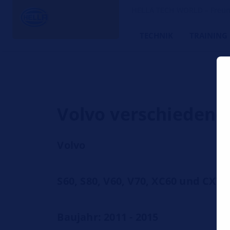
HELLA TECH WORLD – Freund
TECHNIK
TRAINING
Volvo verschiedene 
Volvo
S60, S80, V60, V70, XC60 und CX70
Baujahr: 2011 - 2015