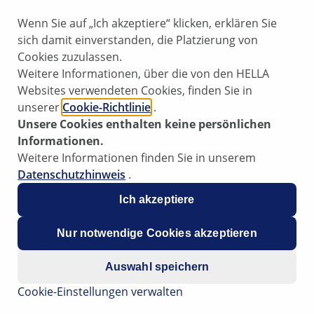
Wenn Sie auf „Ich akzeptiere“ klicken, erklären Sie
sich damit einverstanden, die Platzierung von
Cookies zuzulassen.
Weitere Informationen, über die von den HELLA
h nach dem Starten des Motors und einlegen eines Ganges,
Websites verwendeten Cookies, finden Sie in
unserer
Cookie-Richtlinie
.
Unsere Cookies enthalten keine persönlichen
art-Stopp System und manuellem Schaltgetriebe auftreten.
Informationen.
re sein.
Weitere Informationen finden Sie in unserem
Datenschutzhinweis
.
Ich akzeptiere
roblematik bereits aufgegriffen und die Halter der betroffe
Nur notwendige Cookies akzeptieren
hrzeuge überprüft bzw. nachgebessert wurden.
Auswahl speichern
Cookie-Einstellungen verwalten
n autorisierten Vertragshändler aktualisiert werden.