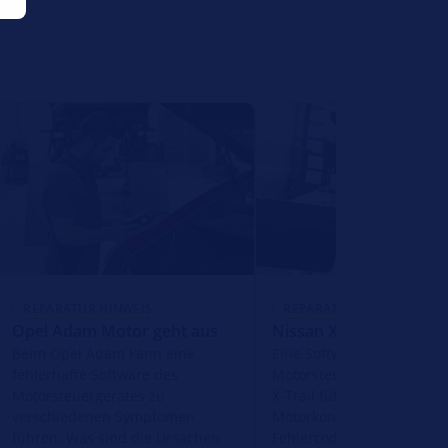
REPARATUR HINWEIS
REPARATUR HINWEIS
Opel Adam Motor geht aus
Nissan X Trail P1489
Beim Opel Adam kann eine
Eine Softwareschwäche d
fehlerhafte Software des
Motorsteuergerätes beim
Motorsteuergerätes zu
X-Trail führt zum Aufleuc
verschiedenen Symptomen
Motorkontrolllampe und 
führen. Was sind die Ursachen
Fehlercode P1489 wird an