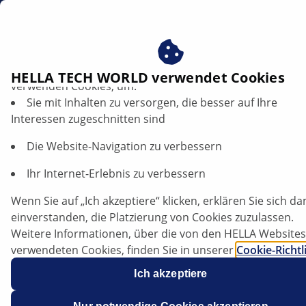
DE
Profitieren Sie von der Zustimmung zu unseren Cookies ‒
HELLA TECH WORLD verwendet Cookies
verwenden Cookies, um:
Sie mit Inhalten zu versorgen, die besser auf Ihre
Subaru Trezia - Ölansammlung im
Interessen zugeschnitten sind
Ladeluftkühler | HELLA
Die Website-Navigation zu verbessern
Subaru
Ihr Internet-Erlebnis zu verbessern
Wenn Sie auf „Ich akzeptiere“ klicken, erklären Sie sich da
einverstanden, die Platzierung von Cookies zuzulassen.
Trezia
Weitere Informationen, über die von den HELLA Websites
verwendeten Cookies, finden Sie in unserer
Cookie-Richtl
Unsere Cookies enthalten keine persönlichen
Ich akzeptiere
Informationen.
Weitere Informationen finden Sie in unserem