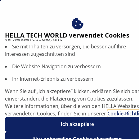
DE
Profitieren Sie von der Zustimmung zu unseren Cookies ‒
HELLA TECH WORLD verwendet Cookies
verwenden Cookies, um:
Sie mit Inhalten zu versorgen, die besser auf Ihre
Opel Meriva A / B - Zischende Geräusche
Interessen zugeschnitten sind
und Rauch aus dem Zylinderkopf |
HELLA
Die Website-Navigation zu verbessern
Ihr Internet-Erlebnis zu verbessern
Opel
Wenn Sie auf „Ich akzeptiere“ klicken, erklären Sie sich da
einverstanden, die Platzierung von Cookies zuzulassen.
Weitere Informationen, über die von den HELLA Websites
verwendeten Cookies, finden Sie in unserer
Cookie-Richtl
Meriva A / B
Unsere Cookies enthalten keine persönlichen
Ich akzeptiere
Informationen.
Weitere Informationen finden Sie in unserem