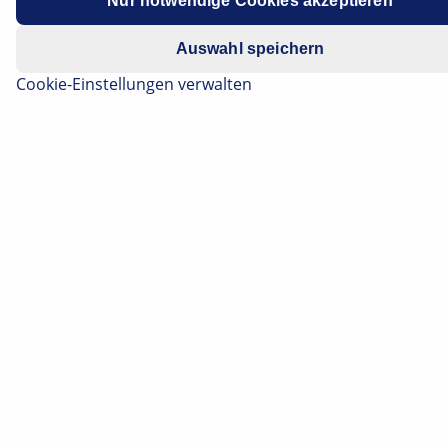
Nur notwendige Cookies akzeptieren
Datenschutzhinweis
.
Baujahr: 2007-2009 / 2010-2011
Auswahl speichern
Cookie-Einstellungen verwalten
Motorcode: Z13DTJ
Motorcode: A13DTC, A13DTE, A13DTR
Zischende Geräusche und Rauch aus
dem Zylinderkopf