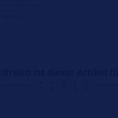
Was sind die Ursachen
ist zu tun?
: 1 Minute
ilfreich ist dieser Artikel fü
Gar nicht hilfreich
Sehr hilfreic
1
2
3
4
5