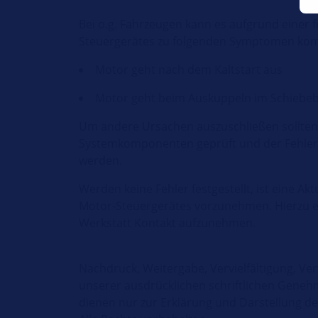
Bei o.g. Fahrzeugen kann es aufgrund einer 
Steuergerätes zu folgenden Symptomen ko
Motor geht nach dem Kaltstart aus
Motor geht beim Auskuppeln im Schiebeb
Um andere Ursachen auszuschließen sollten
Systemkomponenten geprüft und der Fehlers
werden.
Werden keine Fehler festgestellt, ist eine Ak
Motor-Steuergerätes vorzunehmen. Hierzu em
Werkstatt Kontakt aufzunehmen.
Nachdruck, Weitergabe, Vervielfältigung, Ve
unserer ausdrücklichen schriftlichen Geneh
dienen nur zur Erklärung und Darstellung 