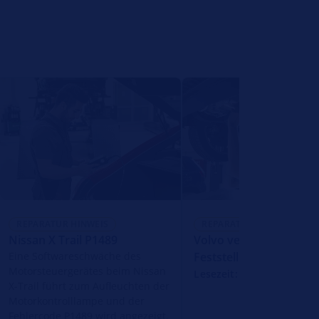
REPARATUR HINWEIS
REPARATUR HINWEIS
Nissan X Trail P1489
Volvo verschiedene Mo
Eine Softwareschwäche des
Feststellbremse loest s
Motorsteuergerätes beim Nissan
Lesezeit: 1 Minute
X-Trail führt zum Aufleuchten der
Motorkontrolllampe und der
Fehlercode P1489 wird angezeigt.