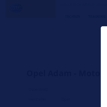
HELLA TECH WORLD – Freund
TECHNIK
TRAINING
Opel Adam - Motor 
Datenblatt
Hersteller
Opel