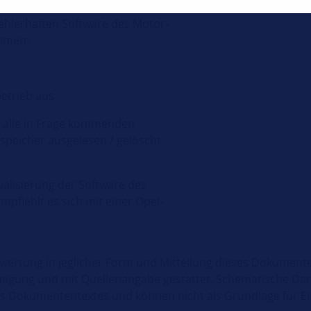
fehlerhaften Software des Motor-
mmen:
etrieb aus
 alle in Frage kommenden
peicher ausgelesen / gelöscht
tualisierung der Software des
pfiehlt es sich mit einer Opel-
rwertung in jeglicher Form und Mitteilung dieses Dokumente
migung und mit Quellenangabe gestattet. Schematische Dar
des Dokumententextes und können nicht als Grundlage für 