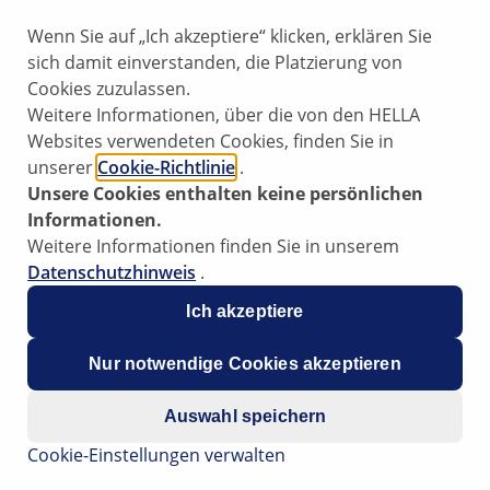
Wenn Sie auf „Ich akzeptiere“ klicken, erklären Sie
sich damit einverstanden, die Platzierung von
Cookies zuzulassen.
tstart aus oder Motor geht beim
Weitere Informationen, über die von den HELLA
trieb aus
Websites verwendeten Cookies, finden Sie in
unserer
Cookie-Richtlinie
.
Unsere Cookies enthalten keine persönlichen
Informationen.
Weitere Informationen finden Sie in unserem
pps für die Praxis wurden von
Datenschutzhinweis
.
hrer Arbeit professionell zu
eite bereitgestellten
Ich akzeptiere
ägig ausgebildeten Fachpersonal
Nur notwendige Cookies akzeptieren
Auswahl speichern
aus
Cookie-Einstellungen verwalten