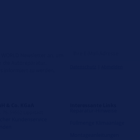
H WORLD Newsletter an, um
r die Autoreparatur,
Datenschutz
|
Abmelden
 informiert zu werden.
H & Co. KGaA
Interessante Links
Reparatur-Hinweise
. 75, 59552 Lippstadt
scher Kundenservice
Füllmenge Klimaanlage
enden
Montageanleitungen