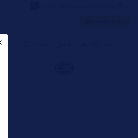
FORVIA
VIDEOS
NEWSLETTER
LOUNGE
DE
Ersatzteil finden
Download
Website teilen
Drucken