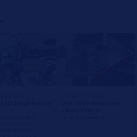
en
TUR HINWEIS
REPARATUR HINWEIS
0 x ESP Lampe leuchtet
Opel Mokka Warnhinweis
Allradantrieb aus
t 500 X kann eine
Lesezeit: 1 Minute
fte Software des
Steuergerätes zu
edenen Symptomen