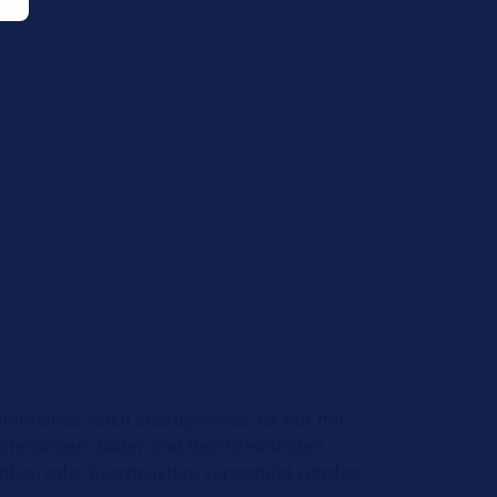
ninhaltes, auch auszugsweise, ist nur mit
stellungen, Bilder und Beschreibungen
Einbau oder Konstruktion verwendet werden.