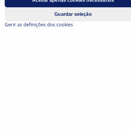
Aceitar apenas cookies necessários
Guardar seleção
Gerir as definições dos cookies
Estima-se que passamos cerca de duas semanas (!) da
nossa vida parados frente a um semáforo vermelho.
Contudo, muito em breve, isso poderá ser coisa do
passado. A IA nos semáforos deverá ajudar no
controlo dos semáforos e na otimização do fluxo de