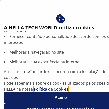
pt
Beneficie-se ao consentir com os nossos cookies – utiliz
A HELLA TECH WORLD utiliza cookies
cookies para:
Fornecer conteúdo personalizado de acordo com os 
TRENDS
interesses
Melhorar a navegação no site
Como a IA nos semáforos pode otimizar
Melhorar a sua experiência na Internet
o tráfego e proteger o ambiente
Ao clicar em «Concordo», concorda com a instalação de
cookies.
Ouvir artigo
Pode saber mais sobre os cookies utilizados pelos sites 
Alterar tamanho da fonte
HELLA na nossa
Política de Cookies
.
Os nossos cookies não contêm quaisquer dados pesso
Aceito
Para mais informações, consulte a nossa declaração de
proteção de dados
.