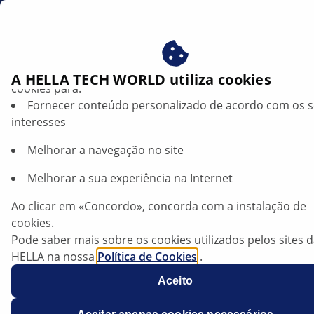
pt
Atuador elétrico da porta da bagageira
Beneficie-se ao consentir com os nossos cookies – utiliz
A HELLA TECH WORLD utiliza cookies
cookies para:
Fornecer conteúdo personalizado de acordo com os 
Atuador elétrico da porta da bagageira –
interesses
Localização de falhas e diagnóstico no
dia-a-dia na oficina
Melhorar a navegação no site
Melhorar a sua experiência na Internet
Ouvir artigo
Alterar tamanho da fonte
Ao clicar em «Concordo», concorda com a instalação de
cookies.
Pode saber mais sobre os cookies utilizados pelos sites 
HELLA na nossa
Política de Cookies
.
Os nossos cookies não contêm quaisquer dados pesso
Aceito
Para mais informações, consulte a nossa declaração de
proteção de dados
.