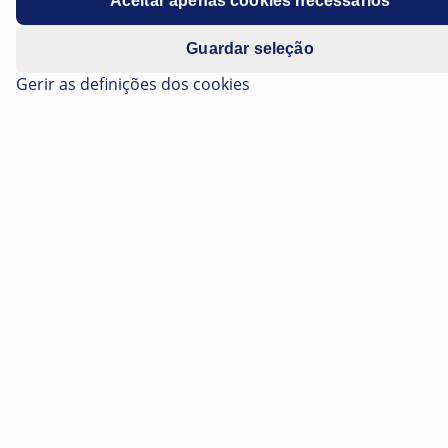
Aceitar apenas cookies necessários
Guardar seleção
Gerir as definições dos cookies
Os destaques em resumo
O atuador elétrico da porta da bagageira
permite abrir e fechar automaticamente a
porta da bagageira, oferecendo assim um
melhor conforto de utilização. Porém, no dia-
a-dia da oficina, a localização de erros assume
frequentemente um papel central quando a