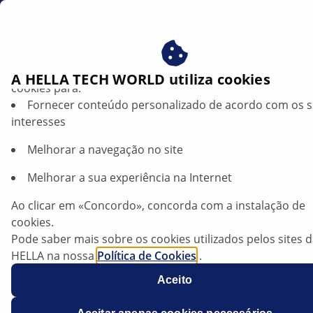
pt
Filtros
Beneficie-se ao consentir com os nossos cookies – utiliz
A HELLA TECH WORLD utiliza cookies
cookies para:
Fornecer conteúdo personalizado de acordo com os 
Filtros para automóveis HELLA:
interesses
Desempenho limpo. Proteção fiável.
Melhorar a navegação no site
Quer se trate de pó, sujidade ou partículas nocivas —
Melhorar a sua experiência na Internet
os filtros desempenham um papel crucial na proteção
de sistemas vitais do veículo e garantem um
Ao clicar em «Concordo», concorda com a instalação de
funcionamento suave e limpo. Com os filtros HELLA,
cookies.
obtém qualidade premium, encaixe perfeito e
Pode saber mais sobre os cookies utilizados pelos sites 
desempenho de topo — assegurando ar limpo,
HELLA na nossa
Política de Cookies
.
combustível puro e um motor saudável. A partir do
Os nossos cookies não contêm quaisquer dados pesso
final de 2025, a HELLA lançará a sua própria gama de
Aceito
Para mais informações, consulte a nossa declaração de
filtros global — desenvolvida para satisfazer os mais
proteção de dados
.