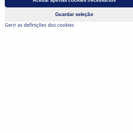
Aceitar apenas cookies necessários
Guardar seleção
Gerir as definições dos cookies
Os sistemas de assistência à condução (ADAS:
Advanced Driver Assistance Systems) proporcionam
nos veículos um maior conforto e segurança na
estrada. Atualmente, inúmeros sistemas de assistência
à condução são utilizados em veículos ligeiros de