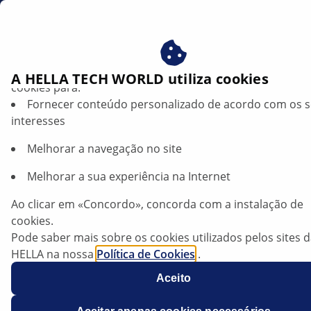
pt
Beneficie-se ao consentir com os nossos cookies – utiliz
A HELLA TECH WORLD utiliza cookies
cookies para:
Fornecer conteúdo personalizado de acordo com os 
PRODUCTS
interesses
Melhorar a navegação no site
Sistemas de assistência à condução: o
Melhorar a sua experiência na Internet
poder dos sensores
Ao clicar em «Concordo», concorda com a instalação de
cookies.
Ouvir artigo
Pode saber mais sobre os cookies utilizados pelos sites 
Alterar tamanho da fonte
HELLA na nossa
Política de Cookies
.
Os nossos cookies não contêm quaisquer dados pesso
Aceito
Para mais informações, consulte a nossa declaração de
proteção de dados
.