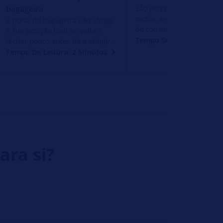
bagageira
São percetíveis solavanco
motor, assim como um a
A porta da bagageira não atinge
do consumo de combustív
a sua posição final ou volta a
Tempo De Leitura: 2 Min
fechar pouco antes de a atingir.
Tempo De Leitura: 2 Minutos
ara si?