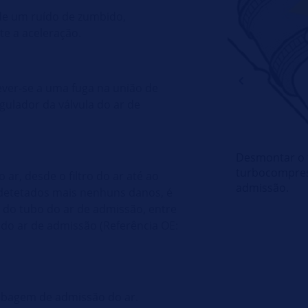
 de um ruído de zumbido,
e a aceleração.
ver-se a uma fuga na união de
gulador da válvula do ar de
Desmontar o t
turbocompress
ar, desde o filtro do ar até ao
admissão.
 detetados mais nenhuns danos, é
el do tubo do ar de admissão, entre
 do ar de admissão (Referência OE:
tubagem de admissão do ar.