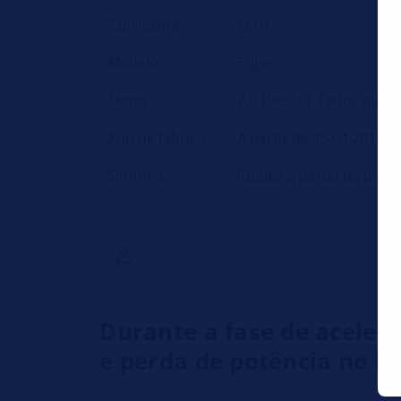
Fabricante
Ford
Modelo
Edge
Motor
2,0 Diesel | Todos os m
Ano de fabrico
A partir de 15.04.2019
Sintoma
Ruídos e perda de potên
Durante a fase de aceler
e perda de potência no F