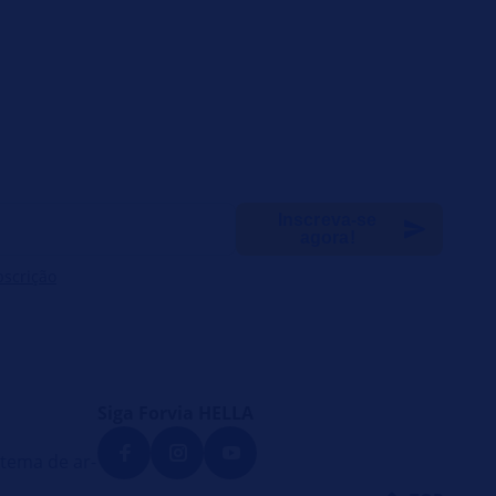
Inscreva-se
agora!
bscrição
Siga Forvia HELLA
tema de ar-