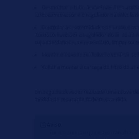
Desmontar o tubo flexível (ver área assina
turbocompressor e o regulador da válvula d
Controlar as extremidades de união e as r
(turbocompressor e regulador do ar de admi
sujidade/danos e, se necessário, limpar ou r
Montar o novo tubo flexível e verificar s
Voltar a montar a carcaça do filtro do a
Em seguida deve ser realizada uma prova de 
medida de reparação foi bem sucedida.
Aviso
Ter em atenção que estes trabalhos 