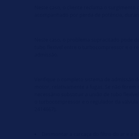
Neste caso, o cliente reclama o surgimento
acompanhado por perda de potência, durant
Neste caso, o problema supracitado pode de
tubo flexível entre o turbocompressor e o re
admissão.
Verifique o completo sistema de admissão do 
motor, relativamente a fugas. Se não forem
necessário substituir a união de tubo flexív
o turbocompressor e o regulador da válvula
2414667).
Desmontar a carcaça do filtro do ar e a 