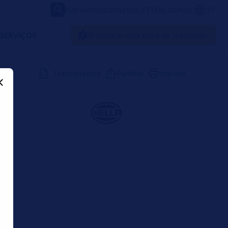
FORVIA
VIDEOS
NEWSLETTER
LOUNGE
PT
SERVIÇOS
Encontrar uma peça de reposição
Transferência
Partilhar
Imprimir