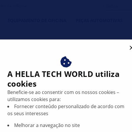
do da oficina
EQUIPAMENTO DE OFICINA
PEÇAS AUTOMOTIVAS
A HELLA TECH WORLD utiliza
cookies
 e perda de
Beneficie-se ao consentir com os nossos cookies –
utilizamos cookies para:
 aceleração
Fornecer conteúdo personalizado de acordo com
os seus interesses
Melhorar a navegação no site