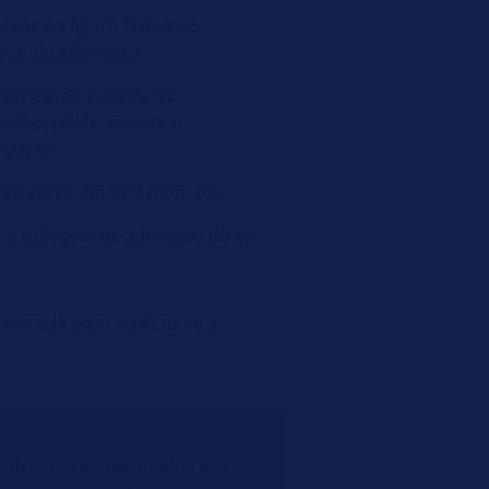
lada na figura 1) entre o
o ar de admissão.
espetivas superfícies
ssão) relativamente a
eparar.
e fica corretamente montado.
r e a tubagem de admissão do ar.
estrada para verificar se a
só devem ser executados por