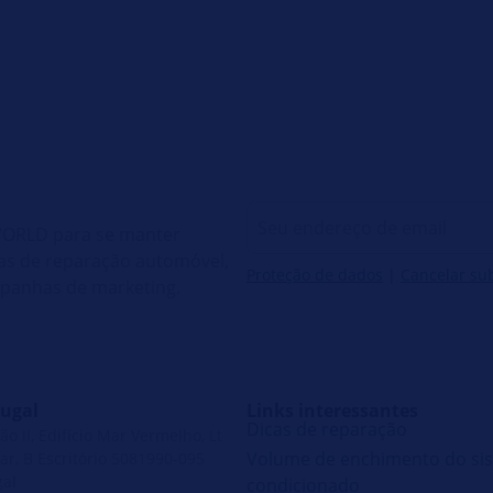
 WORLD para se manter
cas de reparação automóvel,
Proteção de dados
|
Cancelar su
mpanhas de marketing.
ugal
Links interessantes
Dicas de reparação
ão II, Edifício Mar Vermelho, Lt
Volume de enchimento do sis
ar, B Escritório 5081990-095
gal
condicionado