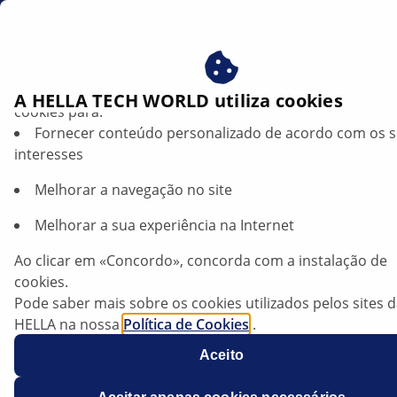
pt
Beneficie-se ao consentir com os nossos cookies – utiliz
A HELLA TECH WORLD utiliza cookies
cookies para:
Fornecer conteúdo personalizado de acordo com os 
interesses
Melhorar a navegação no site
Melhorar a sua experiência na Internet
Peugeot 206+ — Motor trabalha aos
Ao clicar em «Concordo», concorda com a instalação de
solavancos
cookies.
Pode saber mais sobre os cookies utilizados pelos sites 
HELLA na nossa
Ficha técnica
Política de Cookies
.
Os nossos cookies não contêm quaisquer dados pesso
Aceito
Fabricante
Peugeot
Para mais informações, consulte a nossa declaração de
proteção de dados
.