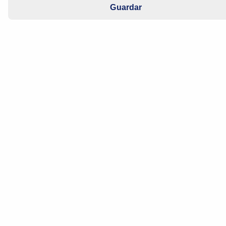
Guardar
Fecha de fabricación: 2010 – 2015
Motor: CBZB
El motor no funciona correctamente
Se enciende el testigo luminoso de aviso
del motor