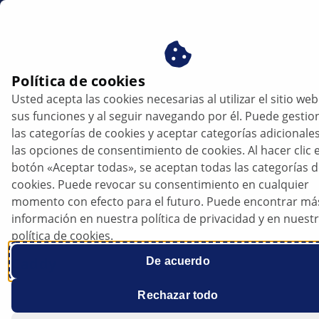
mx
Política de cookies
Usted acepta las cookies necesarias al utilizar el sitio web
VW Caddy - El motor no funciona
sus funciones y al seguir navegando por él. Puede gestio
correctamente; Se enciende el testigo
las categorías de cookies y aceptar categorías adicionale
luminoso de aviso del motor | HELLA
las opciones de consentimiento de cookies. Al hacer clic e
botón «Aceptar todas», se aceptan todas las categorías 
VW
cookies. Puede revocar su consentimiento en cualquier
momento con efecto para el futuro. Puede encontrar má
información en nuestra política de privacidad y en nuest
política de cookies.
Caddy
De acuerdo
Rechazar todo