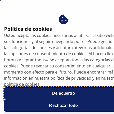
mx
Política de cookies
Usted acepta las cookies necesarias al utilizar el sitio web
sus funciones y al seguir navegando por él. Puede gestio
las categorías de cookies y aceptar categorías adicionale
las opciones de consentimiento de cookies. Al hacer clic e
botón «Aceptar todas», se aceptan todas las categorías 
cookies. Puede revocar su consentimiento en cualquier
BMW F33 - Sin salida de sonido
momento con efecto para el futuro. Puede encontrar má
información en nuestra política de privacidad y en nuest
política de cookies.
Hoja de datos
De acuerdo
Fabricante
BMW
Rechazar todo
Modelo de vehículo
F33