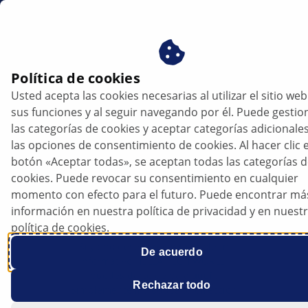
mx
Política de cookies
Usted acepta las cookies necesarias al utilizar el sitio web
sus funciones y al seguir navegando por él. Puede gestio
las categorías de cookies y aceptar categorías adicionale
Cancelar suscripción al boletín
las opciones de consentimiento de cookies. Al hacer clic e
informativo
botón «Aceptar todas», se aceptan todas las categorías 
cookies. Puede revocar su consentimiento en cualquier
momento con efecto para el futuro. Puede encontrar má
información en nuestra política de privacidad y en nuest
Cancelar la suscripción
política de cookies.
Si ya no deseas recibir el boletín
De acuerdo
informativo HELLA TECH WORLD,
puedes darte de baja
aquí
.
Rechazar todo
Simplemente introduce tu dirección
de correo electrónico y te