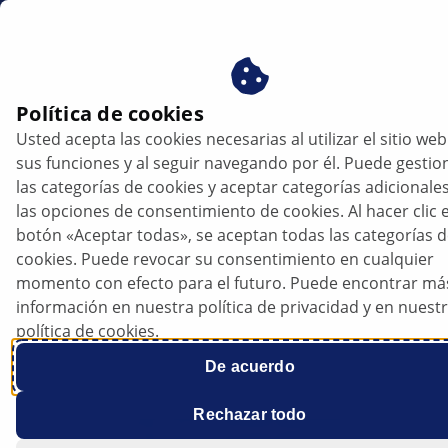
mx
Químicos
Política de cookies
Usted acepta las cookies necesarias al utilizar el sitio web
Químicos
sus funciones y al seguir navegando por él. Puede gestio
las categorías de cookies y aceptar categorías adicionale
HELLA ofrece una amplia variedad de productos
las opciones de consentimiento de cookies. Al hacer clic e
químicos, desde aceite para motor en varias
botón «Aceptar todas», se aceptan todas las categorías 
viscosidades con certificaciones API y DEXOS,
cookies. Puede revocar su consentimiento en cualquier
anticongelantes orgánicos e inorgánicos conentrados
momento con efecto para el futuro. Puede encontrar má
y listos para usar, aceite y fluido para transmisión y
información en nuestra política de privacidad y en nuest
¡hasta líquido limpiaparabrisas!
política de cookies.
De acuerdo
Rechazar todo