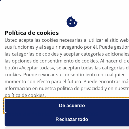
mx
Política de cookies
Usted acepta las cookies necesarias al utilizar el sitio web
Peugeot 307 - El motor da tirones al
sus funciones y al seguir navegando por él. Puede gestio
acelerar | HELLA
las categorías de cookies y aceptar categorías adicionale
las opciones de consentimiento de cookies. Al hacer clic e
Peugeot 307
botón «Aceptar todas», se aceptan todas las categorías 
cookies. Puede revocar su consentimiento en cualquier
momento con efecto para el futuro. Puede encontrar má
1,6 HDI FAP
información en nuestra política de privacidad y en nuest
política de cookies.
Código motor: 9HZ (DV6TED4)
De acuerdo
Fecha de fabricación: 2004 - 2005
Rechazar todo