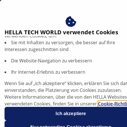
DE
Profitieren Sie von der Zustimmung zu unseren Cookies ‒
HELLA TECH WORLD verwendet Cookies
verwenden Cookies, um:
Sie mit Inhalten zu versorgen, die besser auf Ihre
Bremsscheiben mit Radlager und
Interessen zugeschnitten sind
Impulsring | HELLA
Die Website-Navigation zu verbessern
Allgemeines
Ihr Internet-Erlebnis zu verbessern
Wenn Sie auf „Ich akzeptiere“ klicken, erklären Sie sich da
einverstanden, die Platzierung von Cookies zuzulassen.
Aufgrund unterschiedlichster Achskonstruktionen
Weitere Informationen, über die von den HELLA Websites
seitens der Fahrzeughersteller werden zusätzlich
verwendeten Cookies, finden Sie in unserer
Cookie-Richtl
Radlager und Impulsringe des Antiblockiersystems
Unsere Cookies enthalten keine persönlichen
Ich akzeptiere
(ABS) in die Bremsscheiben integriert.
Informationen.
Weitere Informationen finden Sie in unserem