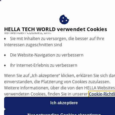
DE
mega macs software update
Profitieren Sie von der Zustimmung zu unseren Cookies ‒
HELLA TECH WORLD verwendet Cookies
verwenden Cookies, um:
Sie mit Inhalten zu versorgen, die besser auf Ihre
PRODUKTE
Interessen zugeschnitten sind
Die Website-Navigation zu verbessern
Fahrzeugdiagnose leicht gemacht:
Ihr Internet-Erlebnis zu verbessern
Highlights der mega macs-
Wenn Sie auf „Ich akzeptiere“ klicken, erklären Sie sich da
Softwareversion 65
einverstanden, die Platzierung von Cookies zuzulassen.
Weitere Informationen, über die von den HELLA Websites
verwendeten Cookies, finden Sie in unserer
Cookie-Richtl
Unsere Cookies enthalten keine persönlichen
Ich akzeptiere
Informationen.
Artikel anhören
Weitere Informationen finden Sie in unserem
Schriftgröße ändern