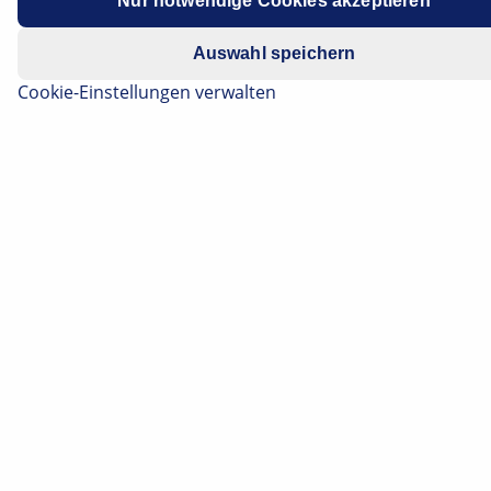
Nur notwendige Cookies akzeptieren
Datenschutzhinweis
.
Auswahl speichern
Cookie-Einstellungen verwalten
Kompatibilitätsprobleme, fehlende Hersteller oder
Sicherheitshürden – eine Fahrzeugdiagnose ist
heutzutage wirklich zum Haare raufen, oder? Aber
damit eure Haarpracht nicht unnötig leiden muss,