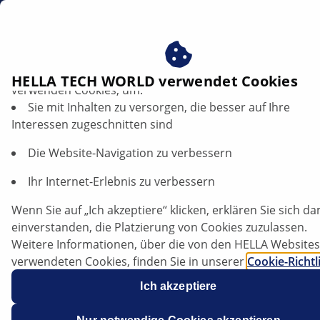
DE
Profitieren Sie von der Zustimmung zu unseren Cookies ‒
HELLA TECH WORLD verwendet Cookies
verwenden Cookies, um:
Sie mit Inhalten zu versorgen, die besser auf Ihre
Opel Astra - Leuchtmitteltausch der
Interessen zugeschnitten sind
Leuchten in der Heckklappe | HELLA
Die Website-Navigation zu verbessern
Opel
Ihr Internet-Erlebnis zu verbessern
Wenn Sie auf „Ich akzeptiere“ klicken, erklären Sie sich da
einverstanden, die Platzierung von Cookies zuzulassen.
Astra J Sports Tourer
Weitere Informationen, über die von den HELLA Websites
verwendeten Cookies, finden Sie in unserer
Cookie-Richtl
Unsere Cookies enthalten keine persönlichen
Ich akzeptiere
Informationen.
Weitere Informationen finden Sie in unserem