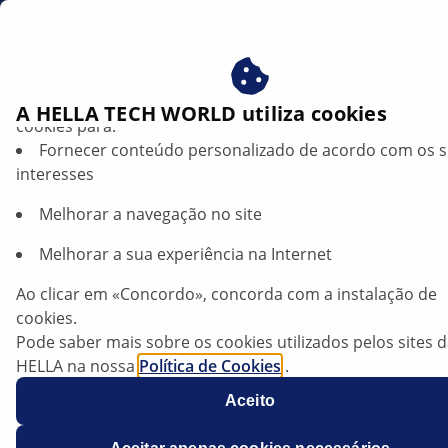
pt
Beneficie-se ao consentir com os nossos cookies – utiliz
A HELLA TECH WORLD utiliza cookies
cookies para:
Fornecer conteúdo personalizado de acordo com os 
Oil pressure switch | HELLA
interesses
General
Melhorar a navegação no site
Melhorar a sua experiência na Internet
The oil pressure switch is installed in the oil circuit of
the engine. It monitors the oil pressure and turns off
Ao clicar em «Concordo», concorda com a instalação de
or on a warning light or controls an oil pressure
cookies.
indicator.
Pode saber mais sobre os cookies utilizados pelos sites 
HELLA na nossa
Política de Cookies
.
Os nossos cookies não contêm quaisquer dados pesso
Aceito
Para mais informações, consulte a nossa declaração de
proteção de dados
.