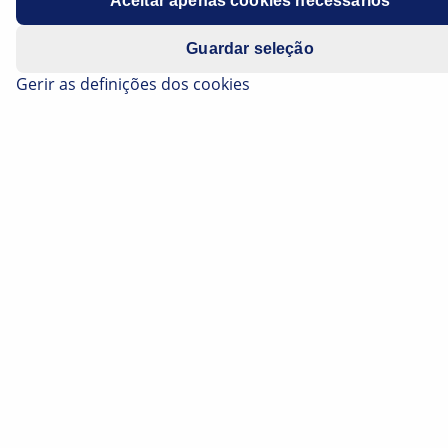
Aceitar apenas cookies necessários
Guardar seleção
Gerir as definições dos cookies
Function
The oil pressure switch is normally closed.
When the ignition is switched on, the oil pressure
warning light illuminates. When oil pressure is built up
as the engine starts, the switch contact in the oil
pressure switch opens and the ground contact for the
warning light is interrupted. The warning light goes
out.