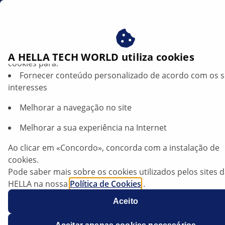
pt
Beneficie-se ao consentir com os nossos cookies – utiliz
A HELLA TECH WORLD utiliza cookies
cookies para:
Fornecer conteúdo personalizado de acordo com os 
PRODUCTS
interesses
Melhorar a navegação no site
HELLA Gutmann: SEG Software Highlights
Melhorar a sua experiência na Internet
I Version 54
Ao clicar em «Concordo», concorda com a instalação de
cookies.
Ouvir artigo
Pode saber mais sobre os cookies utilizados pelos sites 
Alterar tamanho da fonte
HELLA na nossa
Política de Cookies
.
Os nossos cookies não contêm quaisquer dados pesso
Aceito
Para mais informações, consulte a nossa declaração de
proteção de dados
.