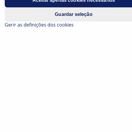
Aceitar apenas cookies necessários
Guardar seleção
Gerir as definições dos cookies
Digital headlamp adjustment device SEG
V: Even more powerful in the future
thanks to regular software updates