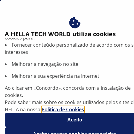
pt
Beneficie-se ao consentir com os nossos cookies – utiliz
A HELLA TECH WORLD utiliza cookies
cookies para:
Fornecer conteúdo personalizado de acordo com os 
NOSTALGIA
interesses
Melhorar a navegação no site
Ford RS 200: uma lenda do rali
Melhorar a sua experiência na Internet
Ao clicar em «Concordo», concorda com a instalação de
Ouvir artigo
cookies.
Alterar tamanho da fonte
Pode saber mais sobre os cookies utilizados pelos sites 
HELLA na nossa
Política de Cookies
.
Os nossos cookies não contêm quaisquer dados pesso
Aceito
Para mais informações, consulte a nossa declaração de
proteção de dados
.