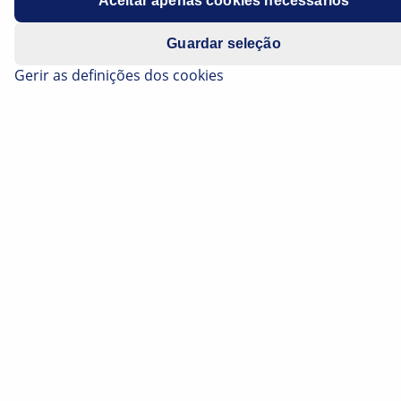
Aceitar apenas cookies necessários
Guardar seleção
Gerir as definições dos cookies
span style="font-size:16px">O tempo do chamado
Grupo B ainda hoje é considerado como a era mais
espetacular do rali. Entre 1982 e 1986, os veículos de
tração nas quatro rodas, extremos em todos os
aspectos e com potência até 500 CV, entusiasmaram o
mundo do automobilismo. Um desses monstros do