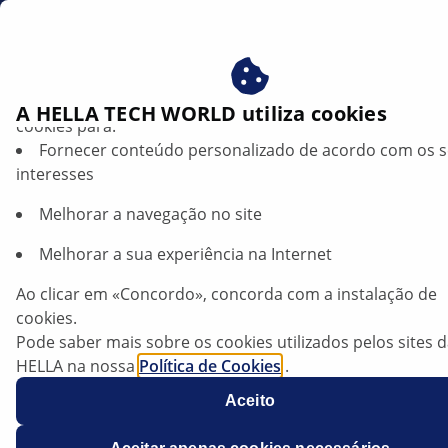
pt
Beneficie-se ao consentir com os nossos cookies – utiliz
A HELLA TECH WORLD utiliza cookies
cookies para:
Fornecer conteúdo personalizado de acordo com os 
Volvo XC90/S90/V90 — Água de
interesses
condensação no habitáculo do veículo |
HELLA
Melhorar a navegação no site
Melhorar a sua experiência na Internet
Volvo
Ao clicar em «Concordo», concorda com a instalação de
cookies.
Pode saber mais sobre os cookies utilizados pelos sites 
HELLA na nossa
Política de Cookies
.
XC90/S90/V90
Os nossos cookies não contêm quaisquer dados pesso
Aceito
Para mais informações, consulte a nossa declaração de
proteção de dados
.