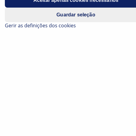
Aceitar apenas cookies necessários
Ano de modelo: 2016 + 2017
Guardar seleção
Gerir as definições dos cookies
Água de condensação no habitáculo do
veículo
Nos veículos supracitados, pode ocorrer a infiltração
de água no habitáculo. Durante um longo período,
essas infiltrações podem dar origem a falhas de
funcionamento nos sistemas elétricos. O problema
pode dever-se a um tubo flexível de drenagem de água
de condensação incorretamente montado.
Para resolver o problema deve-se controlar o tubo