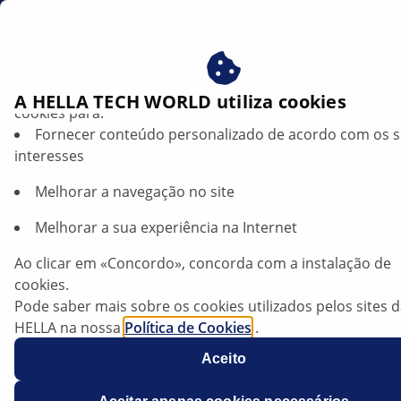
pt
Beneficie-se ao consentir com os nossos cookies – utiliz
A HELLA TECH WORLD utiliza cookies
cookies para:
Fornecer conteúdo personalizado de acordo com os 
interesses
Melhorar a navegação no site
Melhorar a sua experiência na Internet
Seat Arona — Ruídos na zona da frente
Ao clicar em «Concordo», concorda com a instalação de
do veículo durante manobras
cookies.
Pode saber mais sobre os cookies utilizados pelos sites 
HELLA na nossa
Ficha técnica
Política de Cookies
.
Os nossos cookies não contêm quaisquer dados pesso
Aceito
Fabricante
Seat
Para mais informações, consulte a nossa declaração de
proteção de dados
.