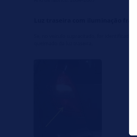
Ano de fabrico: 2004–2009
Luz traseira com iluminação frac
Se, no veículo supracitado, for identifica
queimado da luz traseira.