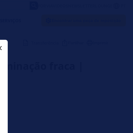
FORVIA
VIDEOS
NEWSLETTER
LOUNGE
PT
SERVIÇOS
Encontrar uma peça de reposição
Transferência
Partilhar
Imprimir
uminação fraca |