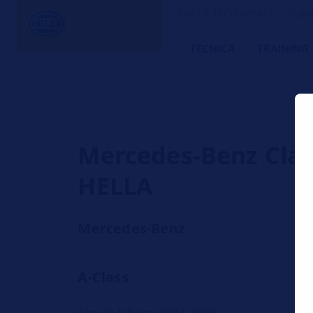
HELLA TECH WORLD – O alia
TÉCNICA
TRAINING
Mercedes-Benz Clas
HELLA
Mercedes-Benz
A-Class