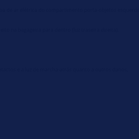
omba de ar elétrica do compartimento porta-objetos esquerdo
ito na bagageira para dentro (luz traseira direita).
contactos e a luz de marcha-atrás quanto a outros danos,