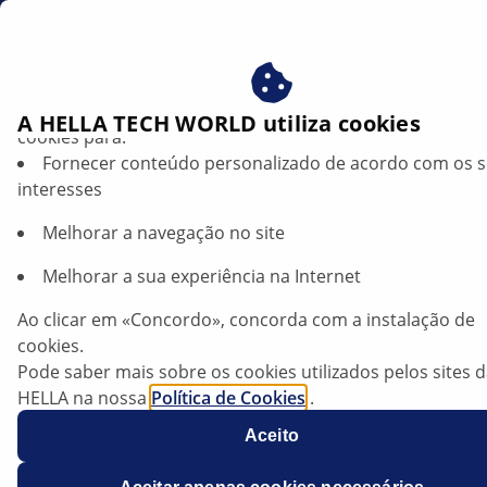
pt
Beneficie-se ao consentir com os nossos cookies – utiliz
A HELLA TECH WORLD utiliza cookies
cookies para:
Fornecer conteúdo personalizado de acordo com os 
interesses
Melhorar a navegação no site
Melhorar a sua experiência na Internet
Audi Q5 - Avaria no sistema SCR
Ao clicar em «Concordo», concorda com a instalação de
cookies.
Pode saber mais sobre os cookies utilizados pelos sites 
HELLA na nossa
Política de Cookies
.
Os nossos cookies não contêm quaisquer dados pesso
Aceito
Ficha técnica
Para mais informações, consulte a nossa declaração de
proteção de dados
.