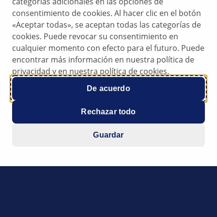
categorías adicionales en las opciones de
consentimiento de cookies. Al hacer clic en el botón
all components are matched in such a way that they are optim
«Aceptar todas», se aceptan todas las categorías de
lamp is made of aluminium or plastic. This means that over
cookies. Puede revocar su consentimiento en
to the use of quality LEDs and good thermal management, t
cualquier momento con efecto para el futuro. Puede
vincing, economical and environmentally friendly "fit and for
encontrar más información en nuestra política de
privacidad y en nuestra política de cookies.
De acuerdo
Rechazar todo
Guardar