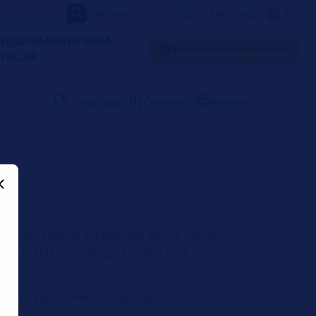
FORVIA
VIDEOS
NEWSLETTER
LOUNGE
MX
EQUIPAMIENTO PARA
Encuentra un recambio
TALLER
Download
Compartir
Imprimir
een successfully established on the market
able in LED technology. Existing bulb
tory requirement for light distribution –