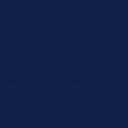
 67101, IP 6K9K, protected against high-
.1. The high vibration resistance makes this
sumption.
uffer any damage.