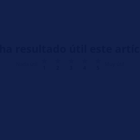
ha resultado útil este artí
Nada útil
Muy útil
1
2
3
4
5