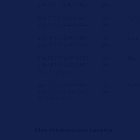
2BA 011 172-421/-427
24V
2SA 011 172-041/-047
12V
Tail l
2SA 011 172-441/-447
24V
2DA 011 172-061/-067
12V
Stop 
2DA 011 172-461/-467
24V
2NE 011 172-081/-087
12V
Rear 
2NE 011 172-481/-487
24V
With heat sink
2ZR 011 172-101/-107
12V
Rever
2ZR 011 172-501/-507
24V
With heat sink
Más información técnica