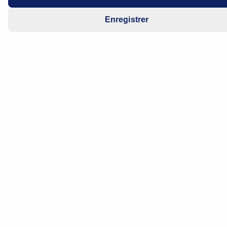
Modèle de
Série 2 F46 Gran Tourer
véhicule
Enregistrer
Moteur
2.0d
Année de
2015 - 2018
fabrication
Symptôme
Direction assistée difficile en
braquant le volant à fond
Outil HGS
mega macs X
recommandé