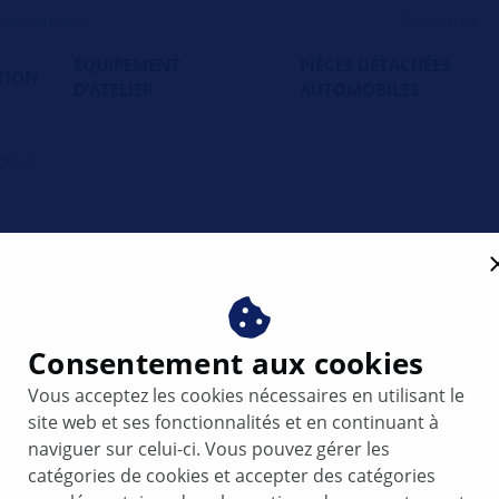
es ateliers
ÉQUIPEMENT
PIÈCES DÉTACHÉES
TION
D’ATELIER
AUTOMOBILES
cteur
e d'injection : Fonctionne
ons de contrôle
Consentement aux cookies
de police
Vous acceptez les cookies nécessaires en utilisant le
site web et ses fonctionnalités et en continuant à
naviguer sur celui-ci. Vous pouvez gérer les
catégories de cookies et accepter des catégories