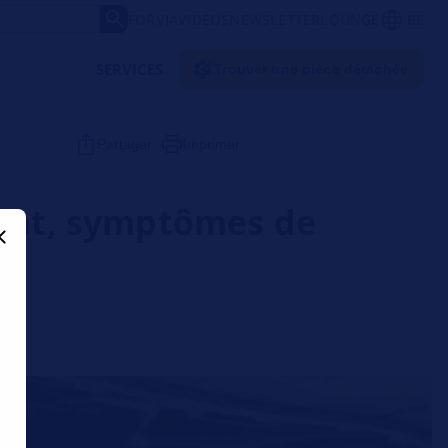
FORVIA
VIDEOS
NEWSLETTER
LOUNGE
BE
SERVICES
Trouver une pièce détachée
Partager
Imprimer
ment, symptômes de