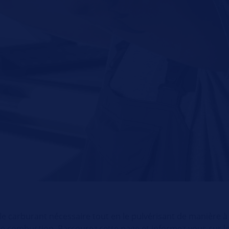
 le carburant nécessaire tout en le pulvérisant de manière à
e combustion. Parcourez cette page et informez-vous sur 