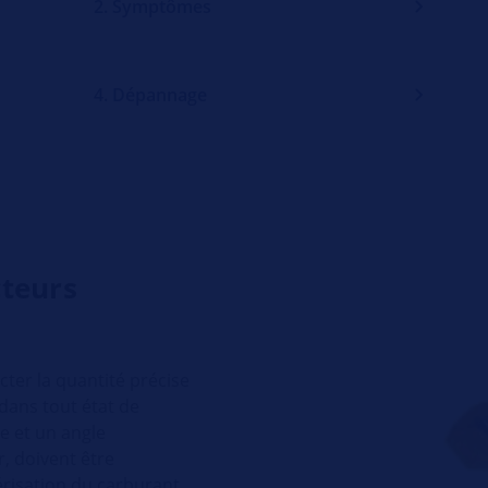
2. Symptômes
4. Dépannage
cteurs
ecter la quantité précise
 dans tout état de
e et un angle
r, doivent être
risation du carburant