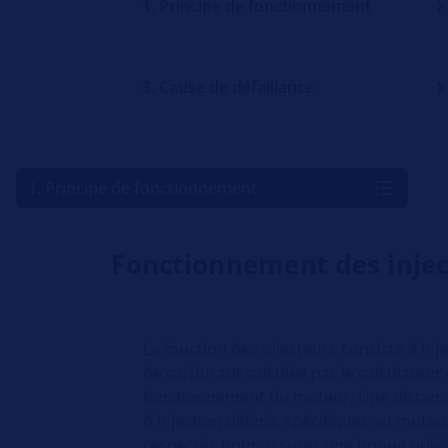
1. Principe de fonctionnement
3. Cause de défaillance
1. Principe de fonctionnement
Fonctionnement des inje
La fonction des injecteurs consiste à inj
de carburant calculée par le calculateur
fonctionnement du moteur. Une distanc
d'injection définis, spécifiques au moteu
respectés pour assurer une bonne pulvé