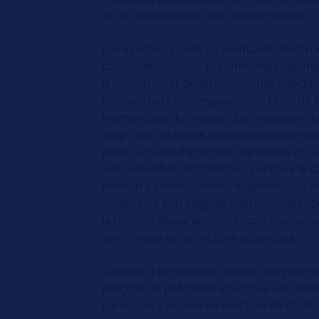
et de faibles pertes par condensation.
Les injecteurs sont à commande électr
calculateur calcule et commande les imp
d'ouverture et de fermeture des injecte
des capteurs correspondant à l'état de
momentané du moteur. Les injecteurs 
corps qui renferme un enroulement mag
pour l'aiguille d'injecteur, de même qu'u
avec un induit magnétique. Lorsque le c
tension à l'enroulement magnétique, l'aig
soulève de son siège et libère un perçag
la tension disparaît, un ressort repousse 
sur le siège ce qui obture le perçage.
Le débit d'un injecteur ouvert est précis
perçage de précision. Pour que soit inje
carburant calculée en fonction de l'état