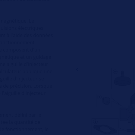
omagnétique. Le
ulsions électriques
urs à l'aide des données
 fonctionnement
se composent d'un
nétique et un guidage
ne aiguille d'injecteur
alculateur applique une
uille d'injecteur se
e de précision. Lorsque
l'aiguille d'injecteur
ément défini par le
ctée la quantité de
 de fonctionnement, le