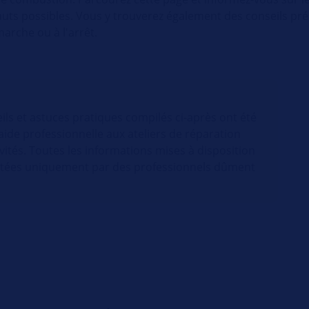
auts possibles. Vous y trouverez également des conseils pré
arche ou à l'arrêt.
ils et astuces pratiques compilés ci-après ont été
aide professionnelle aux ateliers de réparation
vités. Toutes les informations mises à disposition
loitées uniquement par des professionnels dûment