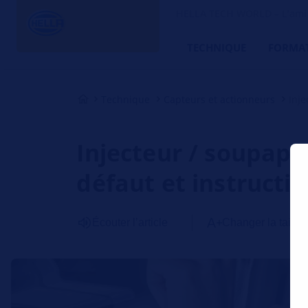
HELLA TECH WORLD – L’ami d
TECHNIQUE
FORMA
Technique
Capteurs et actionneurs
Inje
Injecteur / soupap
défaut et instructi
Écouter l’article
Changer la taille 