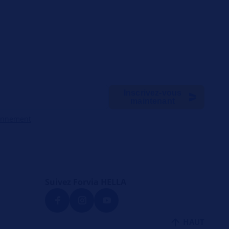
Inscrivez-vous
maintenant
onnement
Suivez Forvia HELLA
a
HAUT