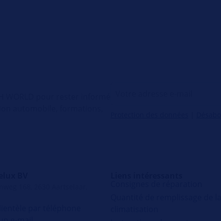
ECH WORLD pour rester informé
tion automobile, formations,
Protection des données
|
Désab
elux BV
Liens intéressants
Consignes de réparation
nweg 168, 2630 Aartselaar,
Quantité de remplissage de l
lientèle par téléphone
climatisation
un e-mail