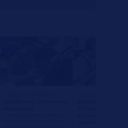
CONSEILS DE RÉPARATION
CONSEILS DE RÉPARATION
Opel Meriva A - Le démarreur
BMW Série 5 G30 G31 S
ne tourne pas
G11 G12 Feux stop all
Le remplacement du démarreur
en permanence
représente un défi au début en
Temps De Lecture: 1 Min
raison de l'accessibilité limitée.