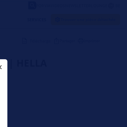
FORVIA
VIDEOS
NEWSLETTER
LOUNGE
BE
SERVICES
Trouver une pièce détachée
Télécharge
Partager
Imprimer
ur | HELLA