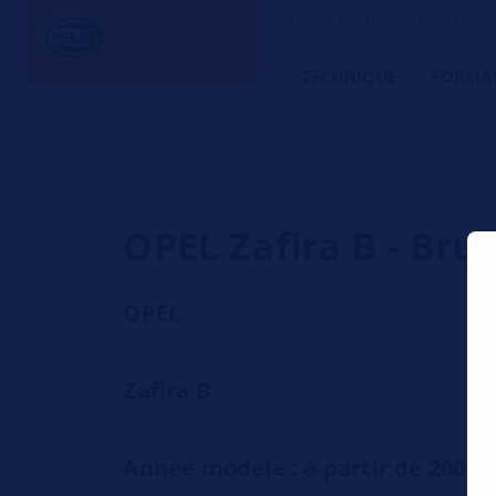
HELLA TECH WORLD – L’ami d
TECHNIQUE
FORMA
OPEL Zafira B - Brui
OPEL
Zafira B
Année modèle : à partir de 2005 -