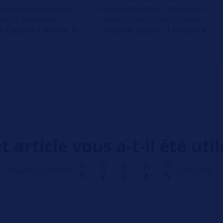
accélération ainsi que
voyant alternateur s'allume et le
rte de puissance.
voyant d'alerte i-stop clignote.
e Lecture: 1 Minute
Temps De Lecture: 1 Minute
t article vous a-t-il été util
Pas du tout utile
Très utile
1
2
3
4
5