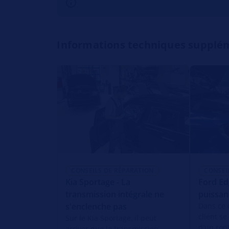
Informations techniques supplé
CONSEILS DE RÉPARATION
CONSEI
Kia Sportage - La
Ford Edg
transmission intégrale ne
puissan
s'enclenche pas
Dans ce 
client se
Sur le Kia Sportage, il peut
d'un ron
arriver que la transmission