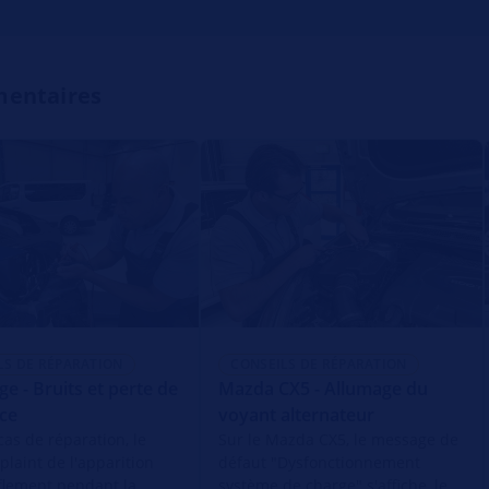
mentaires
LS DE RÉPARATION
CONSEILS DE RÉPARATION
e - Bruits et perte de
Mazda CX5 - Allumage du
ce
voyant alternateur
cas de réparation, le
Sur le Mazda CX5, le message de
 plaint de l'apparition
défaut "Dysfonctionnement
flement pendant la
système de charge" s'affiche, le