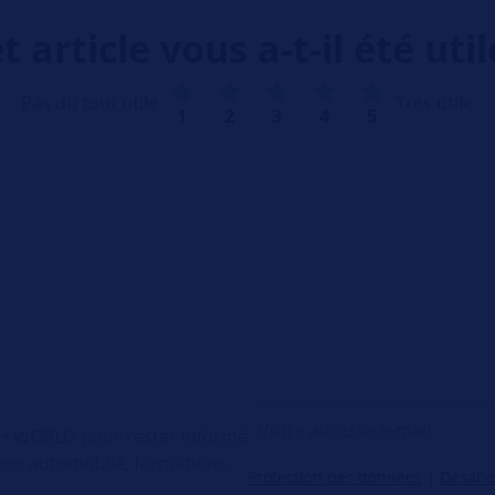
t article vous a-t-il été util
Pas du tout utile
Très utile
1
2
3
4
5
ECH WORLD pour rester informé
tion automobile, formations,
Protection des données
|
Désab