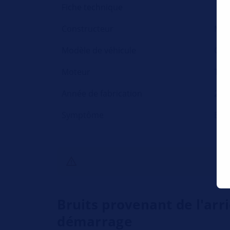
Fiche technique
Constructeur
Mer
Modèle de véhicule
Cla
Moteur
Tou
Année de fabrication
200
Symptôme
Bru
Bruits provenant de l'arr
démarrage