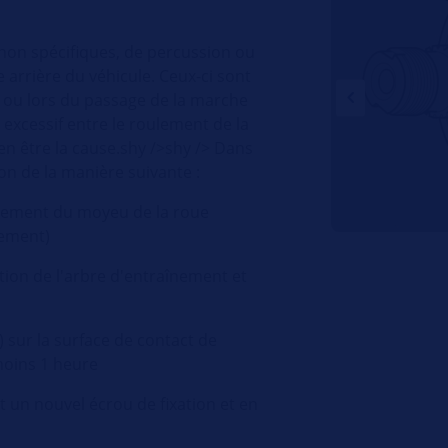
 non spécifiques, de percussion ou
 arrière du véhicule. Ceux-ci sont
 ou lors du passage de la marche
 excessif entre le roulement de la
en être la cause.shy />shy /> Dans
ion de la manière suivante :
aînement du moyeu de la roue
nement)
ation de l'arbre d'entraînement et
 sur la surface de contact de
moins 1 heure
t un nouvel écrou de fixation et en