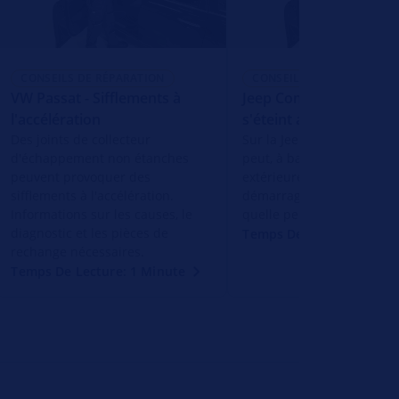
CONSEILS DE RÉPARATION
CONSEILS DE RÉPARATION
VW Passat - Sifflements à
Jeep Compass - Le mot
l'accélération
s'éteint après le déma
Des joints de collecteur
Sur la Jeep Compass, le m
d'échappement non étanches
peut, à basse températur
peuvent provoquer des
extérieure, caler peu aprè
sifflements à l'accélération.
démarrage. Que faut-il fai
Informations sur les causes, le
quelle peut en être la cau
diagnostic et les pièces de
Temps De Lecture: 1 Min
rechange nécessaires.
Temps De Lecture: 1 Minute