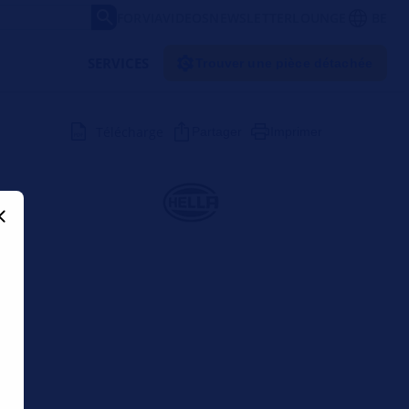
FORVIA
VIDEOS
NEWSLETTER
LOUNGE
BE
SERVICES
Trouver une pièce détachée
Télécharge
Partager
Imprimer