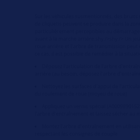
Sur les véhicules susmentionnés, des bruits
de cliquetis peuvent se produire dans la zone
particulièrement perceptibles au démarrage
avant à la marche arrière.shy />shy /> Un jeu
roue arrière et l'arbre de transmission peut 
ce cas, il est possible de remédier à la situat
Déposez l'articulation de l'arbre d'entr
arrière (au besoin, déposez l'arbre d'entraî
Nettoyez les surfaces d'appui de l'articul
du roulement de roue (moyeu de roue)
Appliquez un vernis spécial (A0009890152)
l'arbre d'entraînement et laissez sécher au 
Montez l'arbre d'entraînement en utilisan
respectant les consignes de couple