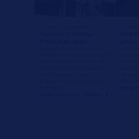
CONSEILS DE RÉPARATION
CONSEI
Opel Astra H TwinTop -
BMW 520
Problème de capote
penche 
La capote s'arrête pendant la
Sur la B
fermeture ? Une rupture de câble
suspens
dans la charnière du coffre peut
étanches
être en cause. Vous trouverez ici
peuvent 
des informations sur le
véhicule
diagnostic et la résolution du
affectant
problème.
Temps D
Temps De Lecture: 2 Minutes