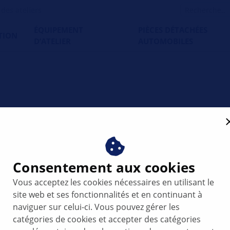
es ateliers
ÉQUIPEMENT
PIÈCES DÉTACHÉES
TION
D’ATELIER
AUTOMOBILES
211 - Bruits au
Consentement aux cookies
 du changement
Vous acceptez les cookies nécessaires en utilisant le
site web et ses fonctionnalités et en continuant à
avant-arrière)
naviguer sur celui-ci. Vous pouvez gérer les
catégories de cookies et accepter des catégories