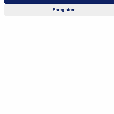
Modèles : 1992 à 1998
Enregistrer
avec boîte de vitesse automatique
Le démarreur ne fonctionne pas
(boîte de vitesse automatique au point
mort [N]).