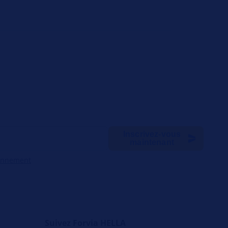
Inscrivez-vous
maintenant
onnement
Suivez Forvia HELLA