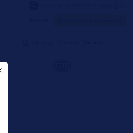
FORVIA
VIDEOS
NEWSLETTER
LOUNGE
BE
SERVICES
Trouver une pièce détachée
Télécharge
Partager
Imprimer