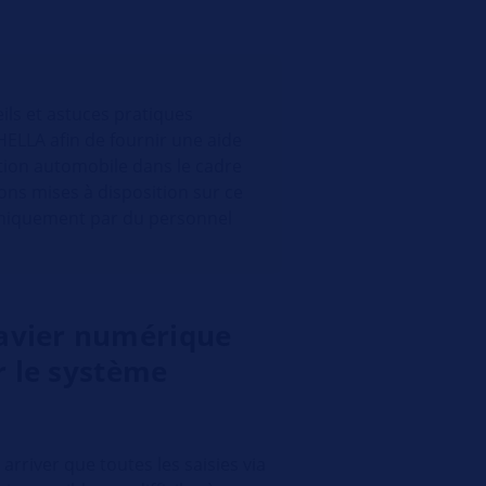
ils et astuces pratiques
HELLA afin de fournir une aide
ation automobile dans le cadre
ions mises à disposition sur ce
 uniquement par du personnel
avier numérique
r le système
arriver que toutes les saisies via