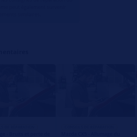
ôme peut également survenir
ements similaires.
mentaires
LS DE RÉPARATION
CONSEILS DE RÉPARATION
e - Bruits et perte de
Mazda CX5 - Allumage du