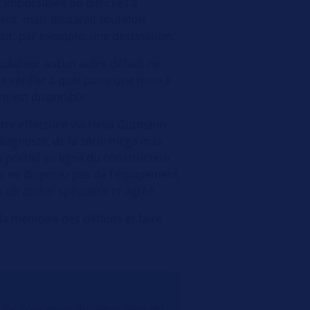
 impossibles ou difficiles à
ment, mais disparaît toutefois
sir, par exemple, une destination.
lculateur aucun autre défaut ne
e vérifier à quel point une mise à
nt est disponible.
être effectuée via Hella Gutmann
diagnostic de la série mega max
 portail en ligne du constructeur
us ne disposez pas de l'équipement
 un atelier spécialisé et agréé.
 la mémoire des défauts et faire
r les consignes de réparation du