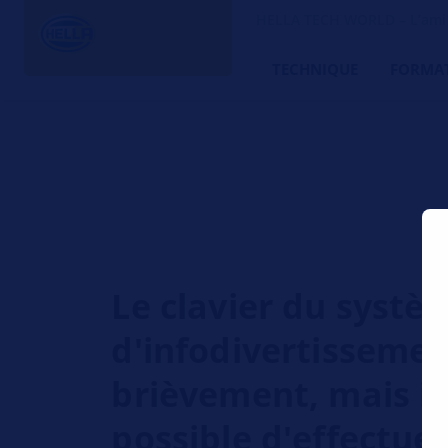
HELLA TECH WORLD – L’ami d
TECHNIQUE
FORMA
Le clavier du systè
d'infodivertissemen
brièvement, mais il
possible d'effectue