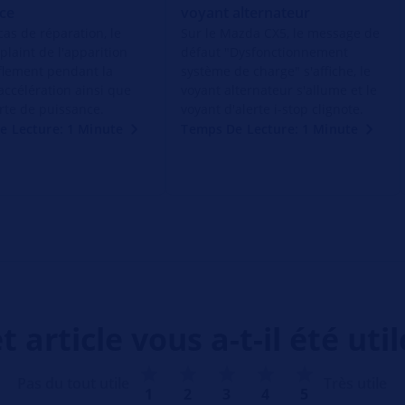
ce
voyant alternateur
cas de réparation, le
Sur le Mazda CX5, le message de
 plaint de l'apparition
défaut "Dysfonctionnement
flement pendant la
système de charge" s'affiche, le
accélération ainsi que
voyant alternateur s'allume et le
rte de puissance.
voyant d'alerte i-stop clignote.
e Lecture: 1 Minute
Temps De Lecture: 1 Minute
t article vous a-t-il été util
Pas du tout utile
Très utile
1
2
3
4
5