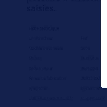
saisies.
Fiche technique
Constructeur
Fiat
Modèle de véhicule
500e
Moteur
Électrique
Code moteur
46348460
Année de fabrication
2020 à 2025
Symptôme
Dysfonctionne
Outil HGS recommandé
mega macs X