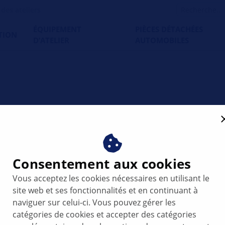
es ateliers
ÉQUIPEMENT
PIÈCES DÉTACHÉES
TION
D’ATELIER
AUTOMOBILES
me
Consentement aux cookies
t s'affiche
Vous acceptez les cookies nécessaires en utilisant le
site web et ses fonctionnalités et en continuant à
 n'est pas
naviguer sur celui-ci. Vous pouvez gérer les
r d'autres
catégories de cookies et accepter des catégories