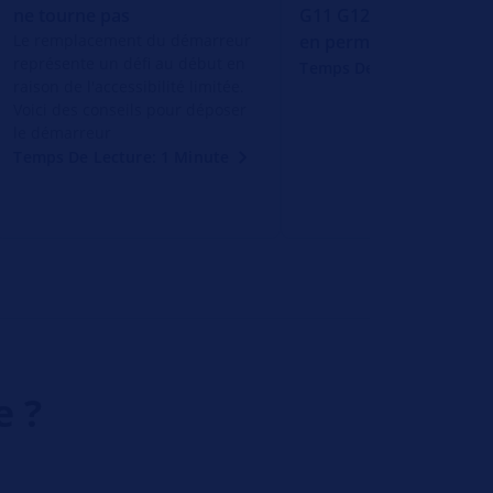
ne tourne pas
G11 G12 Feux stop all
Le remplacement du démarreur
en permanence
représente un défi au début en
Temps De Lecture: 1 Min
raison de l'accessibilité limitée.
Voici des conseils pour déposer
le démarreur
Temps De Lecture: 1 Minute
e ?