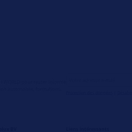
ECH WORLD pour rester informé
tion automobile, formations,
Protection des données
|
Désab
elux BV
Liens intéressants