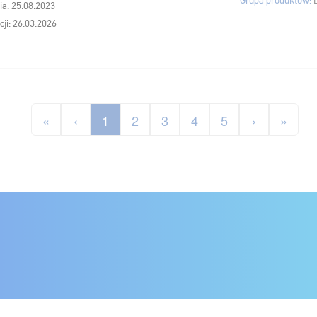
Grupa produktów:
ia: 25.08.2023
cji: 26.03.2026
«
‹
1
2
3
4
5
›
»