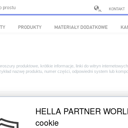
 prostu
KONTAKT
PL
TY
PRODUKTY
MATERIAŁY DODATKOWE
KA
zury produktowe, krótkie informacje, linki do witryn internetowych, 
kład nazwę produktu, numer części, odpowiedni system lub komponen
HELLA PARTNER WORLD s
cookie