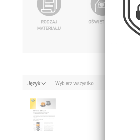
RODZAJ
OŚWIETLENIE
MATERIAŁU
Język
Wybierz wszystko
Odrzuć wszystk
LAMPA OS
BURSZTYN
Data ustawien
Data aktualiza