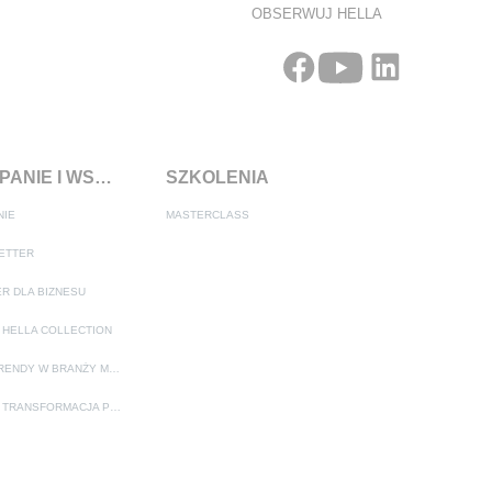
OBSERWUJ HELLA
KAMPANIE I WSPARCIE SPRZEDAŻY
SZKOLENIA
NIE
MASTERCLASS
ETTER
R DLA BIZNESU
 HELLA COLLECTION
MEGATRENDY W BRANŻY MOTORYZACYJNEJ
ADAS – TRANSFORMACJA PRZEMYSŁU MOTORYZACYJNEGO