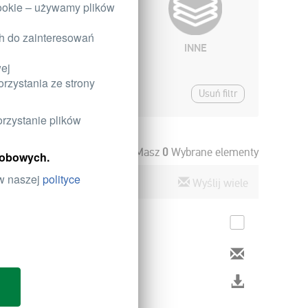
ookie – używamy plików
ch do zainteresowań
WYPOSAŻENIE
INNE
WARSZTATÓW
wej
rzystania ze strony
Usuń filtr
orzystanie plików
Masz
0
Wybrane elementy
osobowych.
 w naszej
polityce
Wyślij wiele
Universal Lighting