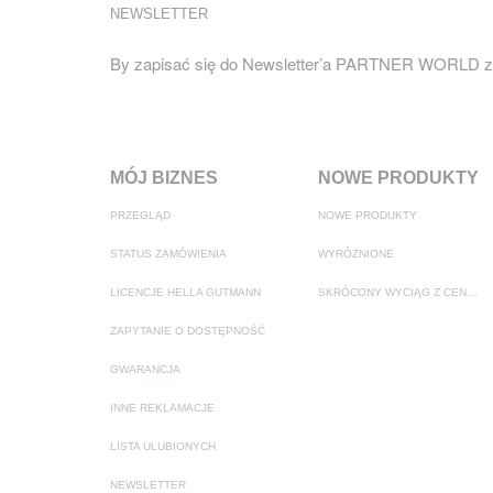
NEWSLETTER
By zapisać się do Newsletter’a PARTNER WORLD za
MÓJ BIZNES
NOWE PRODUKTY
PRZEGLĄD
NOWE PRODUKTY
STATUS ZAMÓWIENIA
WYRÓŻNIONE
LICENCJE HELLA GUTMANN
SKRÓCONY WYCIĄG Z CENNIKA
ZAPYTANIE O DOSTĘPNOŚĆ
GWARANCJA
INNE REKLAMACJE
LISTA ULUBIONYCH
NEWSLETTER