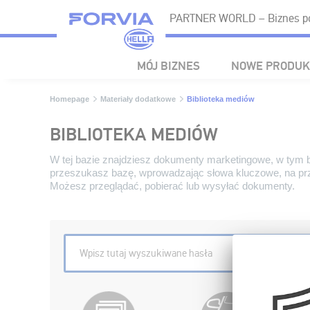
PARTNER WORLD – Biznes po
MÓJ BIZNES
NOWE PRODUK
Homepage
Materiały dodatkowe
Biblioteka mediów
BIBLIOTEKA MEDIÓW
W tej bazie znajdziesz dokumenty marketingowe, w tym bros
przeszukasz bazę, wprowadzając słowa kluczowe, na przy
Możesz przeglądać, pobierać lub wysyłać dokumenty.