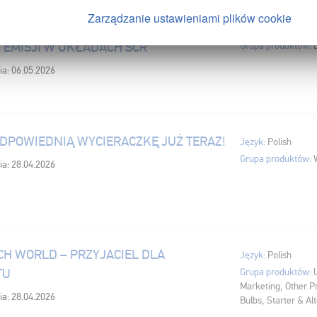
Zarządzanie ustawieniami plików cookie
BLUE HELLA DO NIEZAWODNEJ
Język:
Polish
 EMISJI W UKŁADACH SCR
Grupa produktów:
ia: 06.05.2026
DPOWIEDNIĄ WYCIERACZKĘ JUŻ TERAZ!
Język:
Polish
Grupa produktów:
ia: 28.04.2026
CH WORLD – PRZYJACIEL DLA
Język:
Polish
TU
Grupa produktów:
Marketing, Other Pr
ia: 28.04.2026
Bulbs, Starter & Al