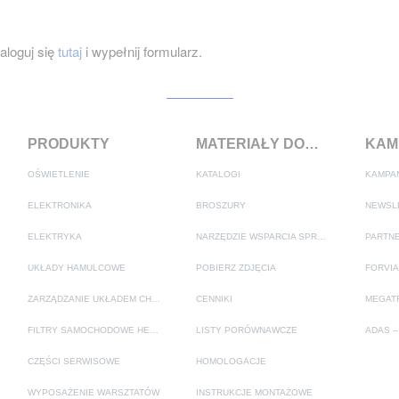
loguj się
tutaj
i wypełnij formularz.
PRODUKTY
MATERIAŁY DODATKOWE
OŚWIETLENIE
KATALOGI
KAMPA
ELEKTRONIKA
BROSZURY
NEWSL
ELEKTRYKA
NARZĘDZIE WSPARCIA SPRZEDAŻY
PARTNE
UKŁADY HAMULCOWE
POBIERZ ZDJĘCIA
FORVIA
ZARZĄDZANIE UKŁADEM CHŁODZENIA I KLIMATYZACJI
CENNIKI
FILTRY SAMOCHODOWE HELLA
LISTY PORÓWNAWCZE
CZĘŚCI SERWISOWE
HOMOLOGACJE
WYPOSAŻENIE WARSZTATÓW
INSTRUKCJE MONTAŻOWE