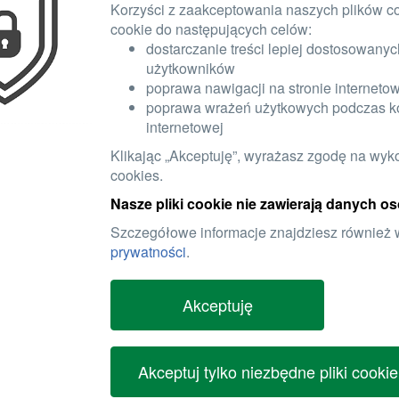
Korzyści z zaakceptowania naszych plików c
cookie do następujących celów:
dostarczanie treści lepiej dostosowany
ELEKTRYKA
ELEKTRONIKA
HAMULCE
użytkowników
poprawa nawigacji na stronie interneto
poprawa wrażeń użytkowych podczas ko
internetowej
Klikając „Akceptuję”, wyrażasz zgodę na wyk
cookies.
Nasze pliki cookie nie zawierają danych 
Szczegółowe informacje znajdziesz również
o
prywatności
.
TRZEGAWCZA K-LED QUADRA Z
Język:
Polish
Akceptuję
OWĄ I CIEMNĄ SOCZEWKĄ
Grupa produktów:
ia: 02.02.2026
cji: 03.06.2026
Akceptuj tylko niezbędne pliki cookie