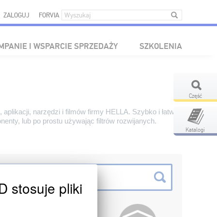
ZALOGUJ
FORVIA
MPANIE I WSPARCIE SPRZEDAŻY
SZKOLENIA
Część
aplikacji, narzędzi i filmów firmy HELLA. Szybko i łatwo
ty, lub po prostu używając filtrów rozwijanych.
Katalogi
tosuje pliki