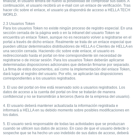
finalizar, el usuario tendrá de nuevo la posibilidad de comprobar sus datos. A
continuación, el usuario recibirá un e-mail con un enlace de verificación. Tras
hacer clic sobre el enlace, el usuario ya dispondrá de acceso a HELLA TECH
WORLD.
2.3 Usuarios Token
Para los usuarios Token no existe ningún proceso de registro especial. En una
sección cerrada de la página web o en la intranet del usuario Token se
encuentra un enlace Token, aunque no es necesario volver a registrarse en el
portal a través de dicho enlace. Realmente se trata de un enlace especial que
pueden utilizar determinados distribuidores de HELLA o Clientes de HELLA en
una sección cerrada. Haciendo clic sobre este enlace, el usuario es
redireccionado hasta el portal on-line correspondiente sin necesidad de
registrarse o de iniciar sesión. Para los usuarios Token deberán aplicarse
determinadas disposiciones adicionales que deberán firmarse por separado.
La firma de estos documentos, así como la implementación del enlace Token,
dará lugar al registro del usuario. Por ello, se aplicarán las disposiciones
correspondientes a los usuarios registrados.
3. El uso del portal on-line está reservado solo a usuarios registrados. Los
datos de acceso a la cuenta del portal on-line se tratarán de manera
confidencial y no se transmitirán a terceros (fuera de la empresa del usuario).
4. El usuario deberá mantener actualizada la información registrada e
informará a HELLA en su debido momento sobre posibles modificaciones en
los datos.
5. El usuario será responsable de todas las actividades que se produzcan
cuando se utilicen sus datos de acceso. En caso de que el usuario detecte o
sospeche que se ha hecho un uso indebido de sus datos de acceso, deberá