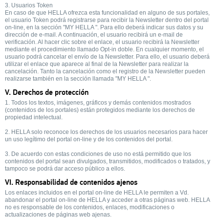
3. Usuarios Token
En caso de que HELLA ofrezca esta funcionalidad en alguno de sus portales,
el usuario Token podrá registrarse para recibir la Newsletter dentro del portal
on-line, en la sección "MY HELLA ". Para ello deberá indicar sus datos y su
dirección de e-mail. A continuación, el usuario recibirá un e-mail de
verificación. Al hacer clic sobre el enlace, el usuario recibirá la Newsletter
mediante el procedimiento llamado Opt-in doble. En cualquier momento, el
usuario podrá cancelar el envío de la Newsletter. Para ello, el usuario deberá
utilizar el enlace que aparece al final de la Newsletter para realizar la
cancelación. Tanto la cancelación como el registro de la Newsletter pueden
realizarse también en la sección llamada "MY HELLA ".
V. Derechos de protección
1. Todos los textos, imágenes, gráficos y demás contenidos mostrados
(contenidos de los portales) están protegidos mediante los derechos de
propiedad intelectual.
2. HELLA solo reconoce los derechos de los usuarios necesarios para hacer
un uso legítimo del portal on-line y de los contenidos del portal.
3. De acuerdo con estas condiciones de uso no está permitido que los
contenidos del portal sean divulgados, transmitidos, modificados o tratados, y
tampoco se podrá dar acceso público a ellos.
VI. Responsabilidad de contenidos ajenos
Los enlaces incluidos en el portal on-line de HELLA le permiten a Vd.
abandonar el portal on-line de HELLA y acceder a otras páginas web. HELLA
no es responsable de los contenidos, enlaces, modificaciones o
actualizaciones de páginas web ajenas.