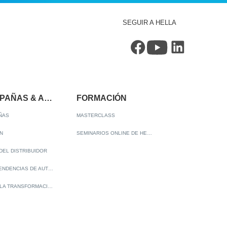
SEGUIR A HELLA
CAMPAÑAS & ACCIONES
FORMACIÓN
ÑAS
MASTERCLASS
N
SEMINARIOS ONLINE DE HELLA
DEL DISTRIBUIDOR
MEGATENDENCIAS DE AUTOMOCIÓN
ADAS - LA TRANSFORMACIÓN DE LA INDUSTRIA DEL AUTOMÓVIL