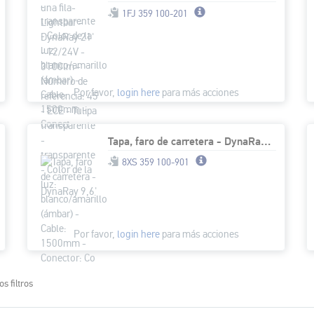
1FJ 359 100-201
Por favor,
login here
para más acciones
Tapa, faro de carretera - DynaRay 9,6'
8XS 359 100-901
Por favor,
login here
para más acciones
os filtros