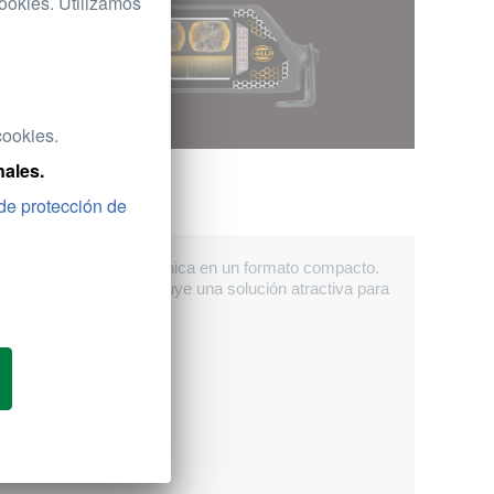
cookies. Utilizamos
cookies.
ales.
de protección de
e una gran potencia lumínica en un formato compacto.
 y, por lo tanto, constituye una solución atractiva para
s industriales.
tar la gama.