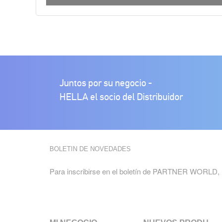
0
segundos
de
0
segundos
Volumen
90%
Juntos por su negocio -
HELLA el socio del Distribuidor
BOLETIN DE NOVEDADES
Para inscribirse en el boletín de PARTNER WORLD, 