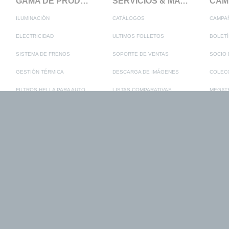
GAMA DE PRODUCTOS
SERVICIOS & MATERIALES
ILUMINACIÓN
CATÁLOGOS
CAMPA
ELECTRICIDAD
ULTIMOS FOLLETOS
BOLETÍ
SISTEMA DE FRENOS
SOPORTE DE VENTAS
SOCIO 
GESTIÓN TÉRMICA
DESCARGA DE IMÁGENES
COLECC
FILTROS HELLA PARA AUTOMÓVILES
LISTAS COMPARATIVAS
PIEZAS DE SERVICIO
LISTAS DE PRECIOS
SISTEMAS DE REPINTADO WANDA
INSTRUCCIONES DE MONTAJE
EQUIPAMIENTO PARA TALLER
DESCARGA DE FORMULARIOS
LISTOS PARA LA MOVILIDAD ELÉCTRICA
FUERA DE PROGRAMA Y SUSTITUCIONES
SISTEMA DE ESCAPE
VEHÍCULOS ASIÁTICOS