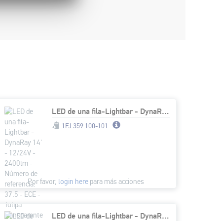
LED de una fila-Lightbar - DynaRay 14' - 12/24V - 2400lm - Número de referencia: 37.5 - ECE - Tulipa transparente - transparente - Color de la luz: blanco/amarillo (ámbar) - Cable: 1500mm - Conector:
1FJ 359 100-101
Por favor,
login here
para más acciones
LED de una fila-Lightbar - DynaRay 21' FL - 12/24V - 3100lm - Número de referencia: 45 - ECE - Tulipa transparente - transparente - Color de la luz: blanco/amarillo (ámbar) - Cable: 1500mm - Conector: