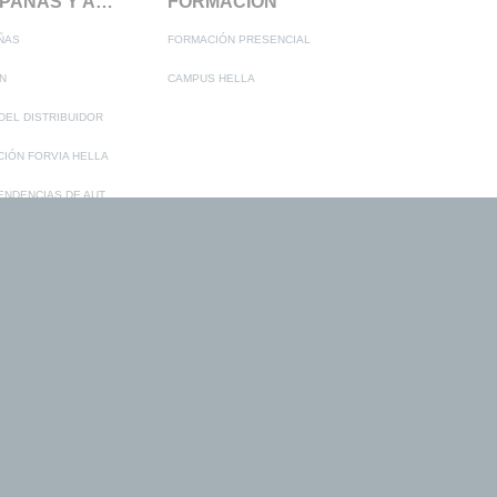
CAMPAÑAS Y ACCIONES
FORMACIÓN
ÑAS
FORMACIÓN PRESENCIAL
N
CAMPUS HELLA
DEL DISTRIBUIDOR
IÓN FORVIA HELLA
MEGATENDENCIAS DE AUTOMOCIÓN
ADAS - LA TRANSFORMACIÓN DE LA INDUSTRIA DEL AUTOMÓVIL