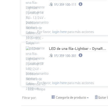
1FJ 359 100-111
Por favor,
login here
para más acciones
LED de una fila-Lightbar - DynaRay 37' - 12/24V - 3158lm - Número de referencia: 45 - ECE - Tulipa transparente - transparente - Color de la luz: blanco/amarillo (ámbar) - Cable: 1500mm - Conector: Co
1FJ 359 100-301
Por favor,
login here
para más acciones
Categoría de producto
Quitar l
Filtrar por: