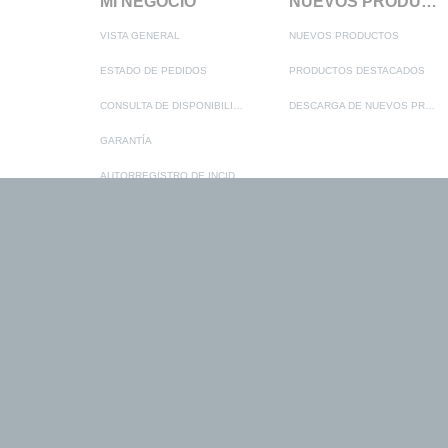
MI NEGOCIO
NUEVOS PRODUCTOS
VISTA GENERAL
NUEVOS PRODUCTOS
ESTADO DE PEDIDOS
PRODUCTOS DESTACADOS
CONSULTA DE DISPONIBILIDAD
DESCARGA DE NUEVOS PRODUCTOS
GARANTÍA
AUTORREGISTRO DE INCIDENCIAS
LISTA DE FAVORITOS
BOLETÍN
ADMINISTRACIÓN DE USUARIO
VER TODAS LAS NOTICIAS