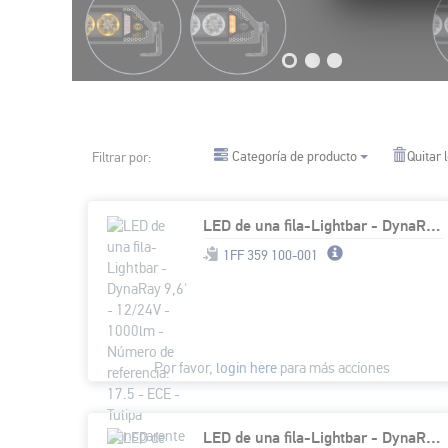
Categoría de producto
Quitar l
Filtrar por:
LED de una fila-Lightbar - DynaRay 9,6' - 12/24V - 1000lm - Número de referencia: 17.5 - ECE - Tulipa transparente - transparente - Color de la luz: blanco/amarillo (ámbar) - Cable: 1500mm - Conector:
1FF 359 100-001
Por favor,
login here
para más acciones
LED de una fila-Lightbar - DynaRay 14' FL - 12/24V - 2400lm - Número de referencia: 37.5 - ECE - Tulipa transparente - transparente - Color de la luz: blanco/amarillo (ámbar) - Cable: 1500mm - Conecto