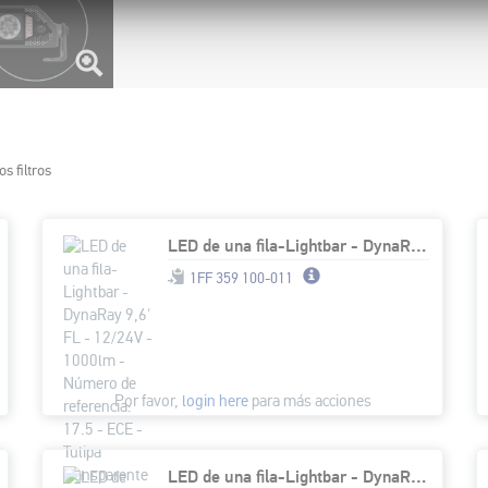
os filtros
LED de una fila-Lightbar - DynaRay 9,6' FL - 12/24V - 1000lm - Número de referencia: 17.5 - ECE - Tulipa transparente - transparente - Color de la luz: blanco/amarillo (ámbar) - Cable: 1500mm - Conect
1FF 359 100-011
Por favor,
login here
para más acciones
LED de una fila-Lightbar - DynaRay 21' - 12/24V - 3100lm - Número de referencia: 45 - ECE - Tulipa transparente - transparente - Color de la luz: blanco/amarillo (ámbar) - Cable: 1500mm - Conector: Co