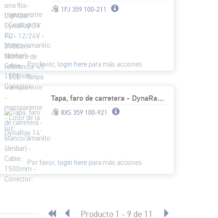
1FJ 359 100-211
Por favor,
login here
para más acciones
Tapa, faro de carretera - DynaRay 14'
8XS 359 100-921
Por favor,
login here
para más acciones
Producto 1 - 9 de 11