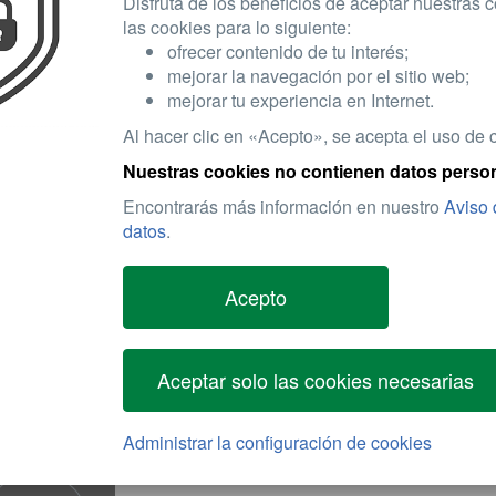
Disfruta de los beneficios de aceptar nuestras 
las cookies para lo siguiente:
ofrecer contenido de tu interés;
mejorar la navegación por el sitio web;
mejorar tu experiencia en Internet.
Al hacer clic en «Acepto», se acepta el uso de 
Nuestras cookies no contienen datos person
MIENTO EN UN FORMATO COMPACTO
Encontrarás más información en nuestro
Aviso 
datos
.
La Dynaray Slim, con su diseño estilizado, ofrec
Es fácil de montar, se adapta a espacios reducidos
Acepto
numerosas aplicaciones todoterreno‑ y de vehículo
Resistente, versátil y elegante: ideal para comple
Aceptar solo las cookies necesarias
Administrar la configuración de cookies