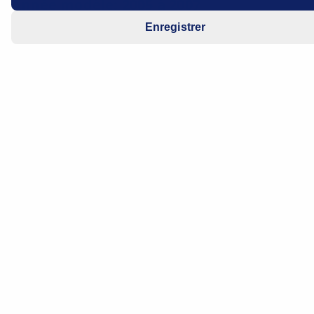
Année modèle: 2005 à 2007
Enregistrer
Tous les modèles 1,8l avec injection d’air
secondaire.
Allumage du voyant moteur
Le dysfonctionnement ci-dessus, accompagné du code
de défaut P0410 est signalé sur les véhicules, défaut
qui peut être dû à un filtre de pompe à air secondaire
endommagé.