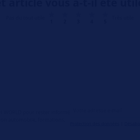
t article vous a-t-il été util
Pas du tout utile
Très utile
1
2
3
4
5
ECH WORLD pour rester informé
tion automobile, formations,
Protection des données
|
Désab