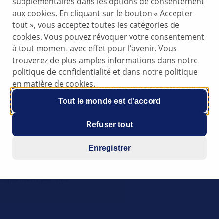
supplémentaires dans les options de consentement
T6
aux cookies. En cliquant sur le bouton « Accepter
tout », vous acceptez toutes les catégories de
XGA/CXGB/CXGC/CXHB
cookies. Vous pouvez révoquer votre consentement
à tout moment avec effet pour l'avenir. Vous
trouverez de plus amples informations dans notre
politique de confidentialité et dans notre politique
lier / le moteur cale
en matière de cookies.
Tout le monde est d'accord
Refuser tout
ils et astuces pratiques
HELLA afin de fournir une aide
Enregistrer
ation automobile dans le cadre
ions mises à disposition sur ce
 uniquement par des