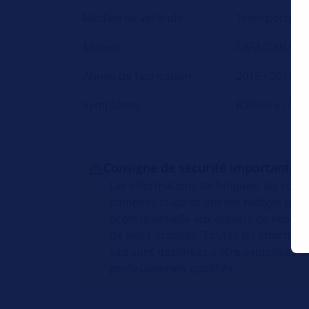
Modèle de véhicule
Transporter 
Moteur
CXFA/CXHA/C
Année de fabrication
2015 - 2019
Symptôme
Ralenti irrégu
Consigne de sécurité importante
Les informations techniques, les conse
compilés ci-après ont été rédigés par 
professionnelle aux ateliers de répar
de leurs activités. Toutes les informat
site sont destinées à être exploitées
professionnels qualifiés.