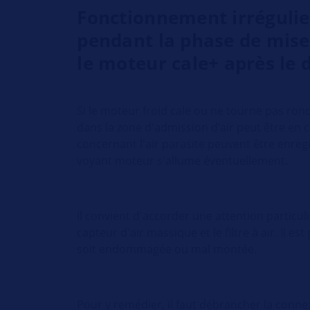
Fonctionnement irréguli
pendant la phase de mis
le moteur cale+ après le 
Si le moteur froid cale ou ne tourne pas ron
dans la zone d'admission d’air peut être en 
concernant l'air parasite peuvent être enregi
voyant moteur s'allume éventuellement.
Il convient d'accorder une attention particul
capteur d'air massique et le filtre à air. Il e
soit endommagée ou mal montée.
Pour y remédier, il faut débrancher la connex