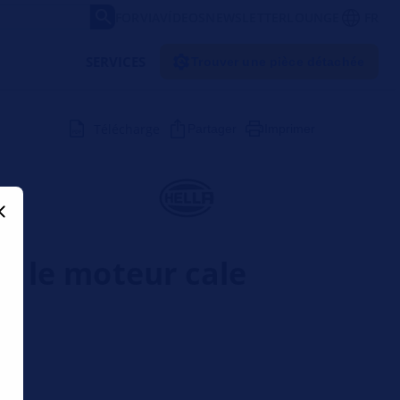
FORVIA
VÍDEOS
NEWSLETTER
LOUNGE
FR
SERVICES
Trouver une pièce détachée
Télécharge
Partager
Imprimer
 / le moteur cale