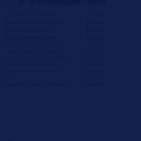
CONSEILS DE RÉPARATION
CONSEILS DE RÉPARATION
Toyota Corolla 2.0 Hybrid -
Volkswagen ID.3 -
Une pédale de frein
Redémarrage du syst
inhabituellement dure
d'infodivertissement
Pédale de frein dure sur la
Le système d'infodivertis
Toyota Corolla 2.0 Hybrid ? La
de la VW ID.3 se plante ou
cause en est souvent un défaut
redémarre ? Cause : souv
du logiciel dans l'unité de
logiciel défectueux. Identif
commande électronique des
défaut et effectuer une m
freins.
jour du logiciel.
Temps De Lecture: 2 Minutes
Temps De Lecture: 2 Min