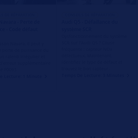
LS DE RÉPARATION
CONSEILS DE RÉPARATION
Navara - Perte de
Audi Q5 - Défaillance du
ce - Code défaut
système SCR
Dysfonctionnement du système
SCR sur l'Audi Q5 ? Cause
ssan Navara, il peut y
fréquente : capteur NOx
e perte de puissance du
défectueux. Maintenant,
n ralenti irrégulier et
identifiez le type de défaut et
d'erreur supplémentaire
trouvez le bon capteur.
ré P0093
Temps De Lecture: 3 Minutes
e Lecture: 1 Minute