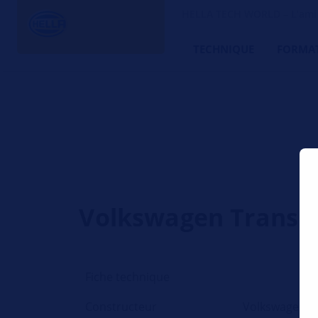
HELLA TECH WORLD – L’ami d
TECHNIQUE
FORMA
Volkswagen Transpor
Fiche technique
Constructeur
Volkswagen