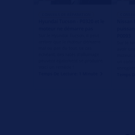
CONSEILS DE RÉPARATION
CONSEI
Hyundai Tucson - P0320 et le
Nissan 
moteur ne démarre pas
puissan
Sur le Hyundai Tucson, il peut
P0093
arriver que le moteur démarre
Sur le Ni
mal ou pas du tout. Le cas
avoir un
échéant, des ratés d'allumage
moteur, u
peuvent également se produire.
un code 
Voici un remède !
enregist
Temps De Lecture: 1 Minute
Temps D