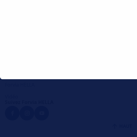
Hella SAS France
40 Avenue des terroirs de France 75012 PARIS
Service clientèle par téléphone
Envoyer un e-mail
Liens intéressants
Consignes de réparation
Quantité de remplissage de la climatisation
Instructions de montage
Lounge
Forvia HELLA
Vidéo
Suivez Forvia HELLA
HAUT