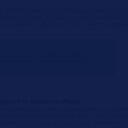
 de débit bi-directionnel et les filtres déshydratants ou l
opération de rinçage, ils doivent donc être contournés par le
e terminée, les soupapes et les filtres doivent être remplac
essite de rincer l'ensemble du système de
nsommables ainsi que les composants qui ne
igérant et station de charge
 rinçage intégrée, la station de charge de climatisation pe
n avec le réfrigérant liquide R134a. Pour ce faire, il convien
léments d'un kit d'adaptateurs de rinçage - disponibles l'un