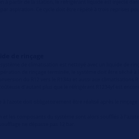
 à partir de la station, le réfrigérant liquide est injecté da
par aspiration. Ce cycle doit être répété à trois reprises po
ide de rinçage
système de climatisation est nettoyé avec un liquide de rinç
opération de rinçage terminée, le système doit être séché à
conversion du R12 vers le R134a et aussi aux climatisations 
coûteuse d'autant plus que le réfrigérant R1234yf est encor
 l’azote doit obligatoirement être réalisé après le rinçage 
n et les composants du système sont alors soufflés à l'azote 
oufflage ne dépasse pas 12 bar.