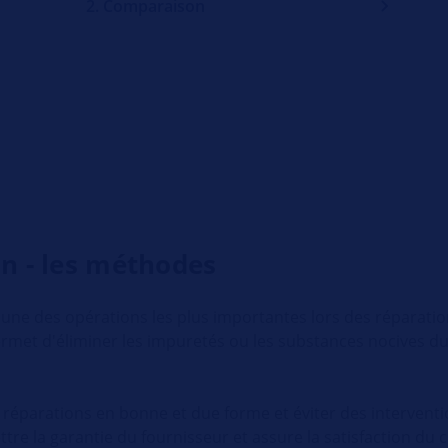
2. Comparaison
on - les méthodes
 une des opérations les plus importantes lors des réparati
rmet d'éliminer les impuretés ou les substances nocives du 
 réparations en bonne et due forme et éviter des interventi
tre la garantie du fournisseur et assure la satisfaction du c