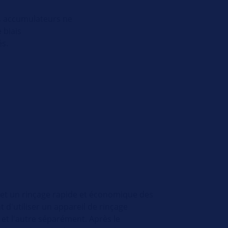
es accumulateurs ne
 biais
és.
rmet un rinçage rapide et économique des
t d'utiliser un appareil de rinçage
 et l'autre séparément. Après le