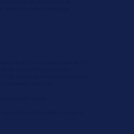
ns le système de climatisation du
ur obtenir le meilleur nettoyage
age spécial (en association avec de l'air
 l'azote. Cette méthode convient
R1234yf. Le rinçage chimique représente
e relativement onéreux.
au liquide de rinçage.
séparément. Il faut veiller à ce que la