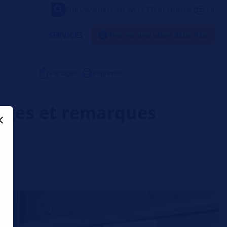
FORVIA
VÍDEOS
NEWSLETTER
LOUNGE
FR
SERVICES
Trouver une pièce détachée
Partager
Imprimer
tages et remarques