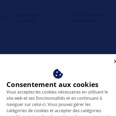
es ateliers
ÉQUIPEMENT
PIÈCES DÉTACHÉES
TION
D’ATELIER
AUTOMOBILES
limatisation
tisation : Méthodes, avan
atelier
Consentement aux cookies
de police
Vous acceptez les cookies nécessaires en utilisant le
site web et ses fonctionnalités et en continuant à
naviguer sur celui-ci. Vous pouvez gérer les
catégories de cookies et accepter des catégories