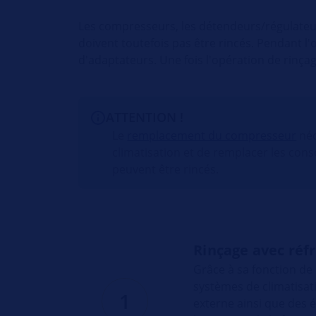
Les compresseurs, les détendeurs/régulateurs
doivent toutefois pas être rincés. Pendant l'
d'adaptateurs. Une fois l'opération de rinçag
ATTENTION !
Le
remplacement du compresseur
néc
climatisation et de remplacer les co
peuvent être rincés.
Rinçage avec réfr
Grâce à sa fonction de
systèmes de climatisatio
1
externe ainsi que des é