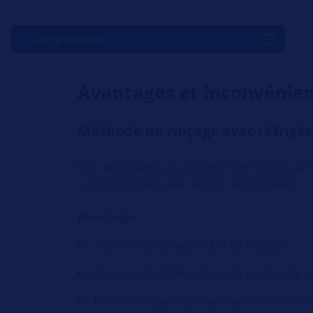
2. Comparaison
Avantages et inconvénien
Méthode de rinçage avec réfrigé
Les composants du système sont rincés au moy
supplémentaire avec filtre et adaptateurs.
Avantages
Aucun coût lié au produit de rinçage
Aucun coût d'élimination du produit de r
Élimine les particules polluantes non adhé