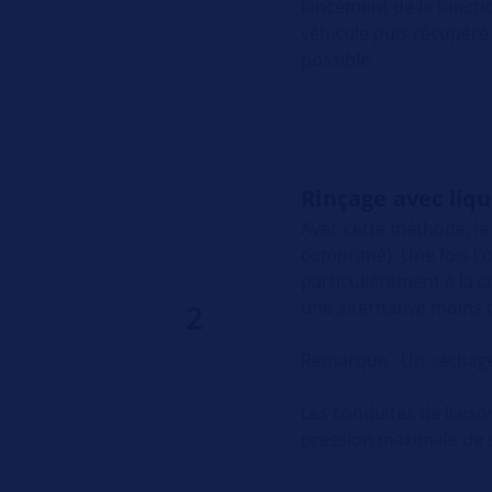
lancement de la fonction
véhicule puis récupéré 
possible.
Rinçage avec liqu
Avec cette méthode, le 
comprimé). Une fois l'
particulièrement à la 
une alternative moins 
2
Remarque : Un séchage à
Les conduites de liaiso
pression maximale de s