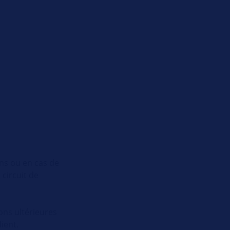
ons ou en cas de
circuit de
ons ultérieures
lient.