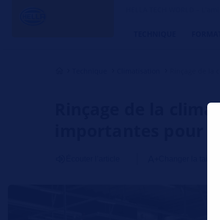
HELLA TECH WORLD – L’ami d
TECHNIQUE
FORMA
Technique
Climatisation
Rinçage de la c
Rinçage de la clima
importantes pour l'
Écouter l’article
Changer la taille 