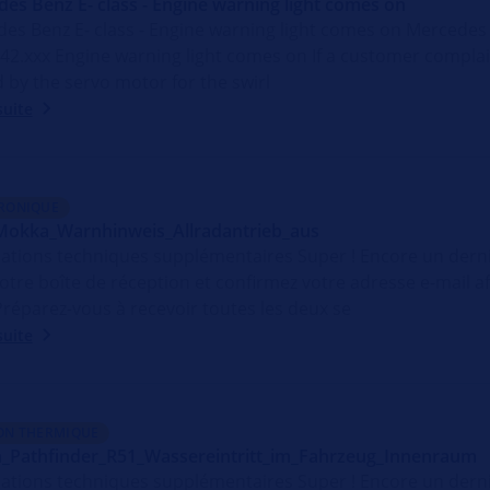
es Benz E- class - Engine warning light comes on
es Benz E- class - Engine warning light comes on Mercedes B
42.xxx Engine warning light comes on If a customer compla
 by the servo motor for the swirl
suite
RONIQUE
Mokka_Warnhinweis_Allradantrieb_aus
ations techniques supplémentaires Super ! Encore un der
otre boîte de réception et confirmez votre adresse e-mail 
 Préparez-vous à recevoir toutes les deux se
suite
ON THERMIQUE
_Pathfinder_R51_Wassereintritt_im_Fahrzeug_Innenraum
ations techniques supplémentaires Super ! Encore un der