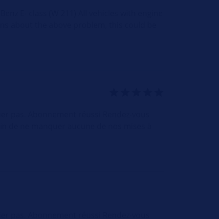
enz E- class (W 211) All vehicles with engine
ins about the above problem, this could be
nier pas. Abonnement réussi Rendez-vous
afin de ne manquer aucune de nos mises à
nier pas. Abonnement réussi Rendez-vous