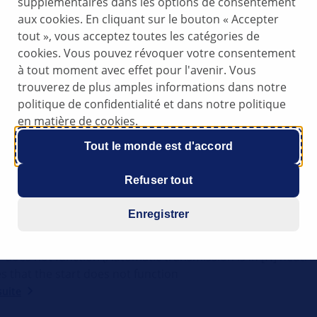
supplémentaires dans les options de consentement
aux cookies. En cliquant sur le bouton « Accepter
tout », vous acceptez toutes les catégories de
cookies. Vous pouvez révoquer votre consentement
SSEBODRIE
à tout moment avec effet pour l'avenir. Vous
Astra_J_Sports_Tourer_Schwappendes_Geraeusch_im_Tuerb
trouverez de plus amples informations dans notre
ations techniques supplémentaires Super ! Encore un der
politique de confidentialité et dans notre politique
otre boîte de réception et confirmez votre adresse e-mail 
en matière de cookies.
 Préparez-vous à recevoir toutes les deux se
suite
Tout le monde est d'accord
Refuser tout
RONIQUE
Enregistrer
Trooper - Starter does not function
Trooper - Starter does not function Isuzu Trooper Models: 
r does not function (Automatic transmission is in [N] neutral
es that the start does not function
suite