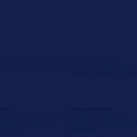
ECH WORLD pour rester informé
tion automobile, formations,
Protection des données
|
Désab
France
Liens intéressants
Consignes de réparation
s terroirs de France 75012 PARIS
Quantité de remplissage de l
lientèle par téléphone
climatisation
un e-mail