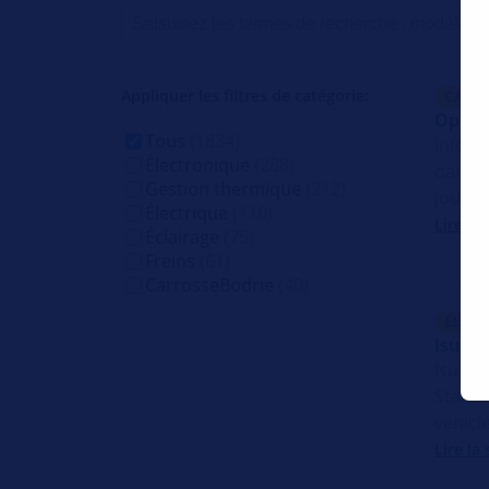
Appliquer les filtres de catégorie:
CARRO
Opel_
Tous
(1834)
Inform
Électronique
(288)
dans v
Gestion thermique
(212)
jour !
Électrique
(110)
Lire la 
Éclairage
(75)
Freins
(61)
CarrosseBodrie
(40)
ÉLECT
Isuzu 
Isuzu 
Starte
vehicl
Lire la 