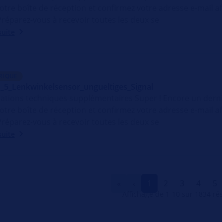
otre boîte de réception et confirmez votre adresse e-mail 
 Préparez-vous à recevoir toutes les deux se
suite
RIQUE
5_Lenkwinkelsensor_ungueltiges_Signal
ations techniques supplémentaires Super ! Encore un der
otre boîte de réception et confirmez votre adresse e-mail 
 Préparez-vous à recevoir toutes les deux se
suite
«
‹
1
2
3
4
5
Affichage de
1-10
sur
1834
rés