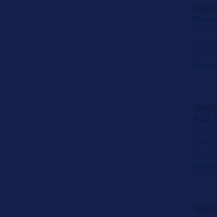
GESTI
Mazda
Inform
dans v
jour !
Lire la 
GESTI
Audi_
Inform
dans v
jour !
Lire la 
ÉLECT