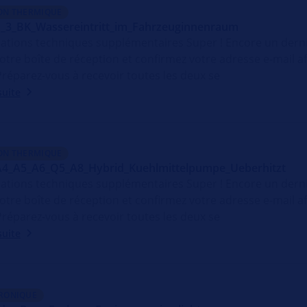
ON THERMIQUE
_3_BK_Wassereintritt_im_Fahrzeuginnenraum
ations techniques supplémentaires Super ! Encore un der
otre boîte de réception et confirmez votre adresse e-mail 
 Préparez-vous à recevoir toutes les deux se
suite
ON THERMIQUE
A4_A5_A6_Q5_A8_Hybrid_Kuehlmittelpumpe_Ueberhitzt
ations techniques supplémentaires Super ! Encore un der
otre boîte de réception et confirmez votre adresse e-mail 
 Préparez-vous à recevoir toutes les deux se
suite
RONIQUE