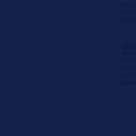
dans v
jour !
Lire la 
ÉLECT
Mazda_
Inform
dans v
jour !
Lire la 