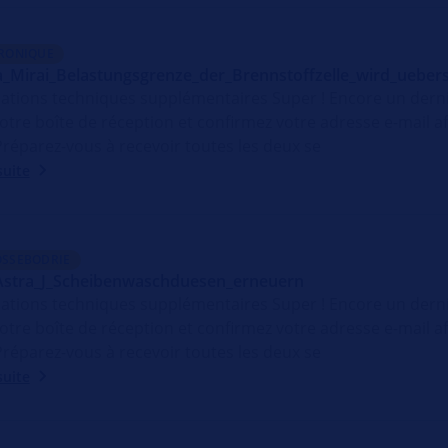
RONIQUE
_Mirai_Belastungsgrenze_der_Brennstoffzelle_wird_ueber
ations techniques supplémentaires Super ! Encore un der
otre boîte de réception et confirmez votre adresse e-mail 
 Préparez-vous à recevoir toutes les deux se
suite
SSEBODRIE
Astra_J_Scheibenwaschduesen_erneuern
ations techniques supplémentaires Super ! Encore un der
otre boîte de réception et confirmez votre adresse e-mail 
 Préparez-vous à recevoir toutes les deux se
suite