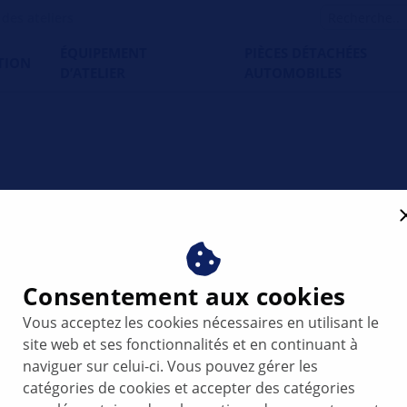
es ateliers
ÉQUIPEMENT
PIÈCES DÉTACHÉES
TION
D’ATELIER
AUTOMOBILES
tion spécifiques aux véhi
des consignes de diagnostic et de réparation spécifiques a
lus divers. Des techniciens et des mécaniciens d'expérience
Consentement aux cookies
n d'assister les ateliers automobiles dans la réparation des
 entrée ciblée de plusieurs mots clés, par exemple la marqu
Vous acceptez les cookies nécessaires en utilisant le
, mais aussi filtrer votre recherche selon les catégories (
site web et ses fonctionnalités et en continuant à
naviguer sur celui-ci. Vous pouvez gérer les
catégories de cookies et accepter des catégories