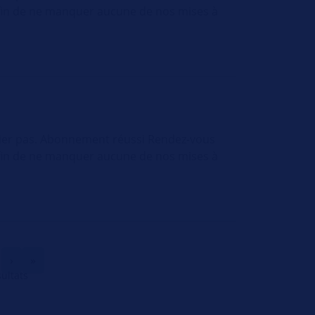
afin de ne manquer aucune de nos mises à
nier pas. Abonnement réussi Rendez-vous
afin de ne manquer aucune de nos mises à
›
»
ultats