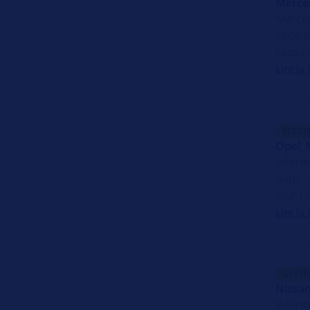
Merced
Merced
code 6
caused
Lire la 
ÉLECT
Opel_
Inform
dans v
jour !
Lire la 
GESTI
Nissan
Inform