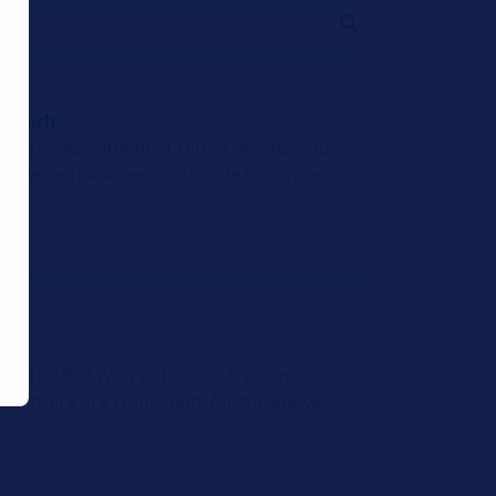
ereich
nier pas. Abonnement réussi Rendez-vous
afin de ne manquer aucune de nos mises à
1992 to 1998 With automatic transmission:
). If there are complaints for the above