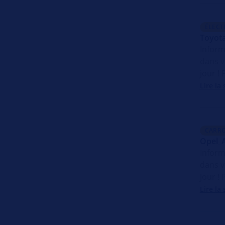
ÉLECT
Toyota
Inform
dans v
jour !
Lire la 
CARRO
Opel_
Inform
dans v
jour !
Lire la 