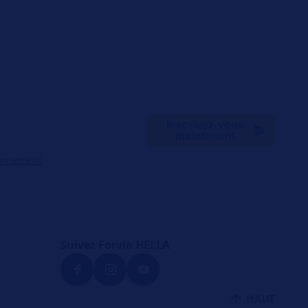
Inscrivez-vous
maintenant
onnement
Suivez Forvia HELLA
a
HAUT