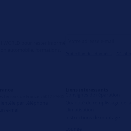
ECH WORLD pour rester informé
tion automobile, formations,
Protection des données
|
Désab
France
Liens intéressants
Consignes de réparation
s terroirs de France 75012 PARIS
Quantité de remplissage de l
lientèle par téléphone
climatisation
un e-mail
Instructions de montage
Lounge