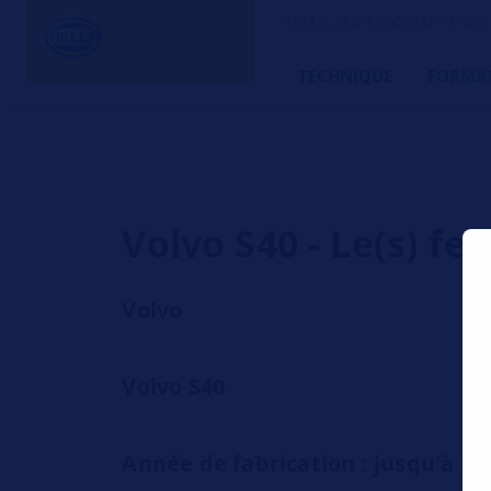
HELLA TECH WORLD – L’ami d
TECHNIQUE
FORMA
Volvo S40 - Le(s) f
Volvo
Volvo S40
Année de fabrication : jusqu'à 20