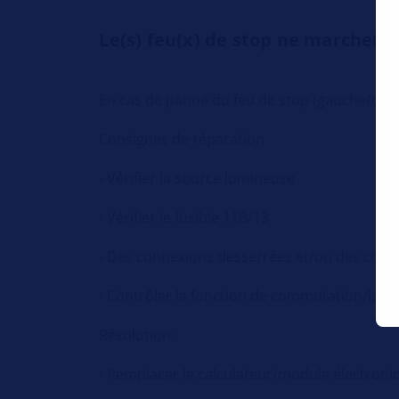
Le(s) feu(x) de stop ne marche(nt
En cas de panne du feu de stop (gauche/droit
Consignes de réparation
- Vérifier la source lumineuse
- Vérifier le fusible 11B/13
- Des connexions desserrées et/ou des conta
- Contrôler la fonction de commutation/la fo
Résolution:
- Remplacer le calculateur/module électroniq