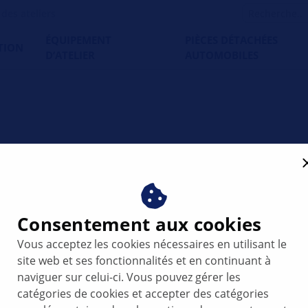
es ateliers
ÉQUIPEMENT
PIÈCES DÉTACHÉES
TION
D’ATELIER
AUTOMOBILES
eu(x) de stop ne marche(nt)
Consentement aux cookies
Vous acceptez les cookies nécessaires en utilisant le
site web et ses fonctionnalités et en continuant à
naviguer sur celui-ci. Vous pouvez gérer les
04
catégories de cookies et accepter des catégories