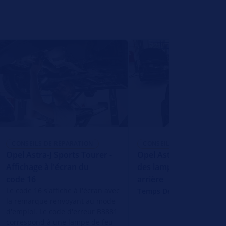
CONSEILS DE RÉPARATION
CONSEILS DE RÉPARATION
Opel Astra-J Sports Tourer -
Opel Astra J Remplace
Affichage à l'écran du
des lampes dans le vol
code 16
arrière
Le code 16 s'affiche à l'écran avec
Temps De Lecture: 1 Min
la remarque renvoyant au mode
d'emploi. Le code d'erreur B3881
correspond à une lampe de feu