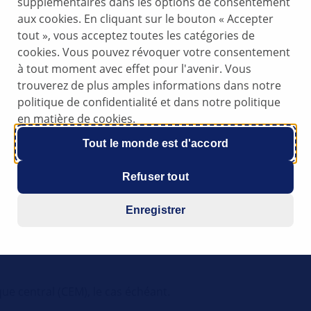
supplémentaires dans les options de consentement
aux cookies. En cliquant sur le bouton « Accepter
) pas
tout », vous acceptez toutes les catégories de
cookies. Vous pouvez révoquer votre consentement
à tout moment avec effet pour l'avenir. Vous
e), un défaut dans le calculateur/module électronique cent
trouverez de plus amples informations dans notre
politique de confidentialité et dans notre politique
en matière de cookies.
Tout le monde est d'accord
Refuser tout
cts corrodés peuvent être à l'origine de problèmes de cont
Enregistrer
nction de relais à l'aide du calculateur/module électronique
ue central (CEM), le cas échéant.