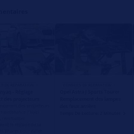
mentaires
LS DE RÉPARATION
CONSEILS DE RÉPARATION
nyaq - Réglage
Opel Astra J Sports Tourer
ct des projecteurs
Remplacement des lampes
incorrect des projecteurs
des feux arrière
 maintenance ? Voici
Temps De Lecture: 2 Minutes
réinitialiser
ment le réglage de la
es phares pour éviter