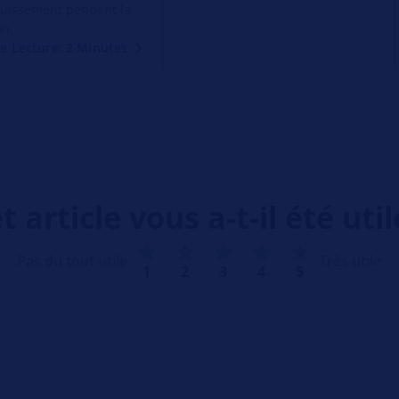
ouissement pendant la
on.
e Lecture: 2 Minutes
t article vous a-t-il été util
Pas du tout utile
Très utile
1
2
3
4
5