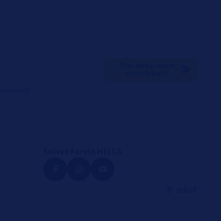
Inscrivez-vous
maintenant
onnement
Suivez Forvia HELLA
a
HAUT