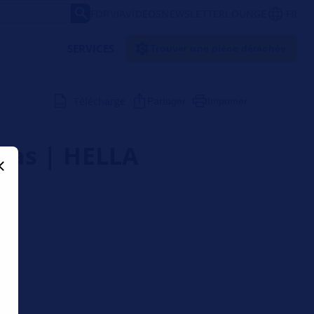
FORVIA
VÍDEOS
NEWSLETTER
LOUNGE
FR
SERVICES
Trouver une pièce détachée
Télécharge
Partager
Imprimer
 pas | HELLA