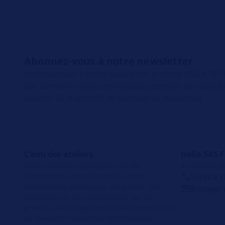
Abonnez-vous à notre newsletter
Inscrivez-vous à notre newsletter gratuite HELLA T
des dernières vidéos techniques, conseils de répara
astuces de diagnostic et campagnes marketing.
L’ami des ateliers
Hella SAS 
Nous aidons les professionnels de
40 Avenue de
l'automobile en leur fournissant des
Service c
informations techniques complètes, des
Envoyer 
formations et des informations sur les
produits afin d'approfondir leur expertise et
de rendre les processus d'atelier plus