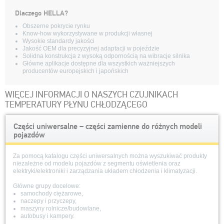
Dlaczego HELLA?
Obszerne pokrycie rynku
Know-how wykorzystywane w produkcji własnej
Wysokie standardy jakości
Jakość OEM dla precyzyjnej adaptacji w pojeździe
Solidna konstrukcja z wysoką odpornością na wibracje silnika
Główne aplikacje dostępne dla wszystkich ważniejszych
producentów europejskich i japońskich
WIĘCEJ INFORMACJI O NASZYCH CZUJNIKACH
TEMPERATURY PŁYNU CHŁODZĄCEGO
Części uniwersalne – części zamienne do różnych modeli
pojazdów
Za pomocą katalogu części uniwersalnych można wyszukiwać produkty
niezależne od modelu pojazdów z segmentu oświetlenia oraz
elektryki/elektroniki i zarządzania układem chłodzenia i klimatyzacji.
Główne grupy docelowe:
samochody ciężarowe,
naczepy i przyczepy,
maszyny rolnicze/budowlane,
autobusy i kampery.