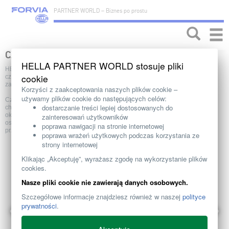
PARTNER WORLD – Biznes po prostu
Toggle
naviga
CZUJNIK TEMPERATURY PŁYNU CHŁODZĄCEGO
HELLA PARTNER WORLD stosuje pliki
HELLA jest jednym z wiodących dostawców czujników – również nasze
cookie
czujniki temperatury płynu chłodzącego spełniają najwyższe wymagania w
zakresie funkcjonalności i jakości.
Korzyści z zaakceptowania naszych plików cookie –
używamy plików cookie do następujących celów:
Czujniki temperatury płynu chłodzącego są integralną częścią układu
dostarczanie treści lepiej dostosowanych do
chłodzenia. Rejestrują temperaturę pracy silnika. Jeżeli przekroczy ona
określoną wartość zadaną, to zostanie wywołany odpowiedni komunikat
zainteresowań użytkowników
ostrzegawczy. W ten sposób można wcześniej uniknąć awarii silnika, na
poprawa nawigacji na stronie internetowej
przykład uszkodzenia uszczelki głowicy.
poprawa wrażeń użytkowych podczas korzystania ze
strony internetowej
Klikając „Akceptuję”, wyrażasz zgodę na wykorzystanie plików
cookies.
Nasze pliki cookie nie zawierają danych osobowych.
Szczegółowe informacje znajdziesz również w naszej
polityce
prywatności
.