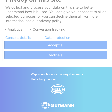
Wspólnie dla dobra twojego biznesu -
Hella twój partner