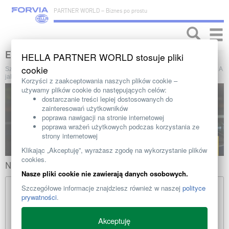
PARTNER WORLD – Biznes po prostu
Toggle
naviga
ELEKTRYKA
HELLA PARTNER WORLD stosuje pliki
cookie
Szeroki, rozwijany od lat program części elektrycznych obejmuje produkty od A
jak „Akumulatory” do W jak „Wycieraczki”.
Korzyści z zaakceptowania naszych plików cookie –
używamy plików cookie do następujących celów:
dostarczanie treści lepiej dostosowanych do
zainteresowań użytkowników
poprawa nawigacji na stronie internetowej
poprawa wrażeń użytkowych podczas korzystania ze
strony internetowej
Klikając „Akceptuję”, wyrażasz zgodę na wykorzystanie plików
cookies.
NASZE PRODUKTY
Nasze pliki cookie nie zawierają danych osobowych.
Szczegółowe informacje znajdziesz również w naszej
polityce
prywatności
.
Akceptuję