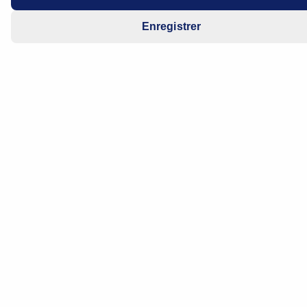
Enregistrer
Les voitures électriques deviennent plus
performantes, la technologie des batteries et des
moteurs évolue, les systèmes d'assistance à la
conduite deviennent plus intelligents. Nous vous