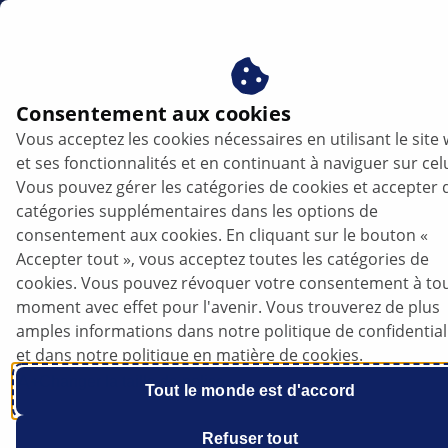
fr
Consentement aux cookies
Vous acceptez les cookies nécessaires en utilisant le site
TRENDS
et ses fonctionnalités et en continuant à naviguer sur celu
Vous pouvez gérer les catégories de cookies et accepter 
catégories supplémentaires dans les options de
consentement aux cookies. En cliquant sur le bouton «
Tendances technologiques de
Accepter tout », vous acceptez toutes les catégories de
l'électromobilité : Ce qui va changer en
cookies. Vous pouvez révoquer votre consentement à to
2023 pour les voitures électriques
moment avec effet pour l'avenir. Vous trouverez de plus
amples informations dans notre politique de confidential
et dans notre politique en matière de cookies.
Écouter l’article
Changer la taille de police
Tout le monde est d'accord
Refuser tout