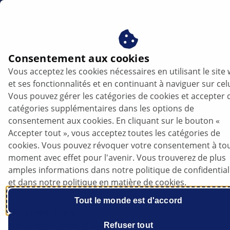
fr
Consentement aux cookies
Vous acceptez les cookies nécessaires en utilisant le site
PRODUCTS
et ses fonctionnalités et en continuant à naviguer sur celu
Vous pouvez gérer les catégories de cookies et accepter 
catégories supplémentaires dans les options de
consentement aux cookies. En cliquant sur le bouton «
Diagnostic des véhicules en toute
Accepter tout », vous acceptez toutes les catégories de
simplicité : points forts de la version 65
cookies. Vous pouvez révoquer votre consentement à to
du logiciel mega macs
moment avec effet pour l'avenir. Vous trouverez de plus
amples informations dans notre politique de confidential
et dans notre politique en matière de cookies.
Tout le monde est d'accord
Écouter l’article
Changer la taille de police
Refuser tout