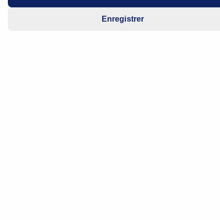
Enregistrer
Problèmes de compatibilité, fabricants manquants ou
obstacles à la sécurité – de nos jours, un diagnostic de